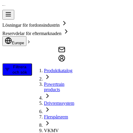
Lösningar för fordonsindustrin
Reservdelar för eftermarknaden
Europe
Filtrera
Produktkatalog
och sök
Powertrain
products
Drivremssystem
Flerspårsrem
VKMV