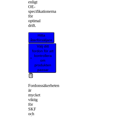
enligt
OE-
specifikationerna
för
optimal
drift.
Hitta
återförsäljare
Välj ditt
fordon för att
kontrollera
om
produkten
passar
Fordonssäkerheten
är
mycket
viktig
för
SKF
och