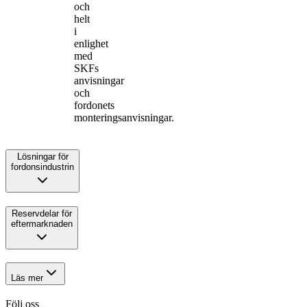
och
helt
i
enlighet
med
SKFs
anvisningar
och
fordonets
monteringsanvisningar.
Lösningar för
fordonsindustrin
Reservdelar för
eftermarknaden
Läs mer
Följ oss