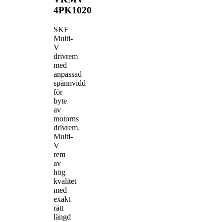
4PK1020
SKF
Multi-
V
drivrem
med
anpassad
spännvidd
för
byte
av
motorns
drivrem.
Multi-
V
rem
av
hög
kvalitet
med
exakt
rätt
längd