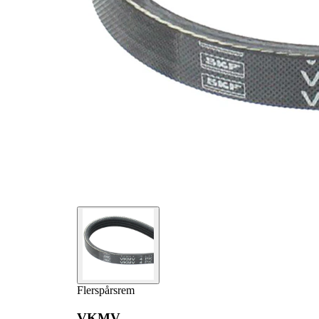
Flerspårsrem
VKMV