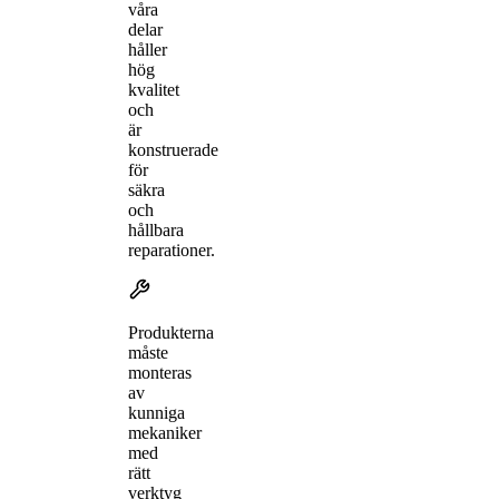
våra
delar
håller
hög
kvalitet
och
är
konstruerade
för
säkra
och
hållbara
reparationer.
Produkterna
måste
monteras
av
kunniga
mekaniker
med
rätt
verktyg