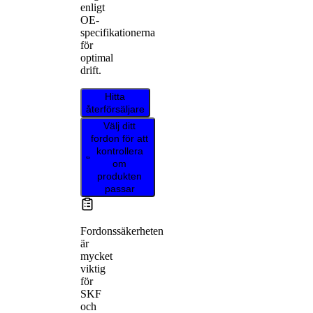
enligt
OE-
specifikationerna
för
optimal
drift.
Hitta
återförsäljare
Välj ditt
fordon för att
kontrollera
om
produkten
passar
Fordonssäkerheten
är
mycket
viktig
för
SKF
och