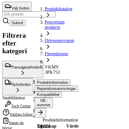
Välj fordon
Produktkatalog
Powertrain
Submit
products
Filtrera
Drivremssystem
efter
kategori
Flerspårsrem
VKMV
Passagerarfordon
3PK753
Flerspårsrem
Produktinformation
Nyttofordon
Reparationsanvisningar
VKMV
Kompatibilitet
Snabblänkar
3PK753
OE-
nummer
Tech Center
Ersätts
Vanliga frågor
av
Produktinformation
Innan du
Egenskap
Värde
VKMV
börjar