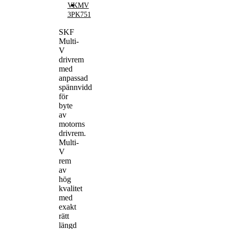
VKMV
3PK751
SKF
Multi-
V
drivrem
med
anpassad
spännvidd
för
byte
av
motorns
drivrem.
Multi-
V
rem
av
hög
kvalitet
med
exakt
rätt
längd