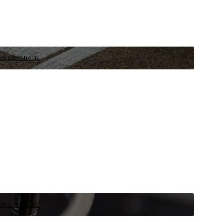
ekniker testas.
ör ditt fordon.