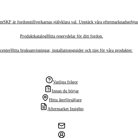
nt
SKF är fordonstillverkarnas självklara val. Upptäck våra eftermarknadserbju
Produktkatalog
Hitta reservdelar för ditt fordon.
center
Hitta bruksanvisningar, installationsguider och tips för våra produkter.
Vanliga frågor
Innan du börjar
Hitta återförsäljare
Aftermarket Insights