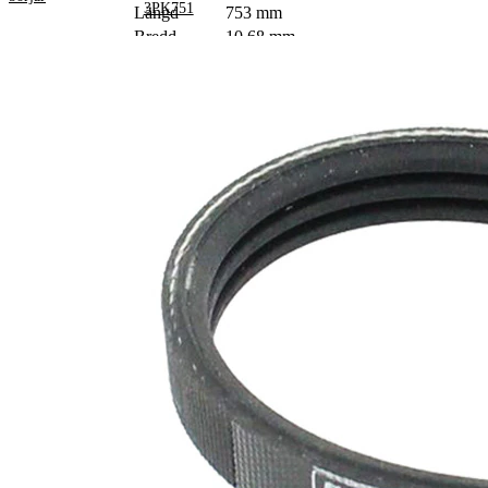
3PK751
Längd
753 mm
Bredd
10,68 mm
Färg
svart
Ribbantal
3
Inga SVHC-
SVHC
substanser
tillhanda!
EPDM
Remmaterial
(etylpropylen-
dien-gummi)