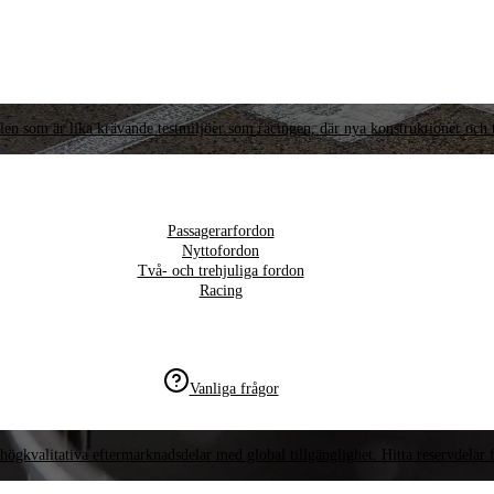
llen som är lika krävande testmiljöer som racingen, där nya konstruktioner och t
Passagerarfordon
Nyttofordon
Två- och trehjuliga fordon
Racing
Vanliga frågor
högkvalitativa eftermarknadsdelar med global tillgänglighet. Hitta reservdelar f