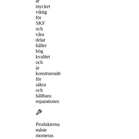
är
mycket
viktig
för
SKF
och
våra
delar
håller
hög
kvalitet
och
är
konstruerade
för
säkra
och
hållbara
reparationer.
Produkterna
måste
monteras