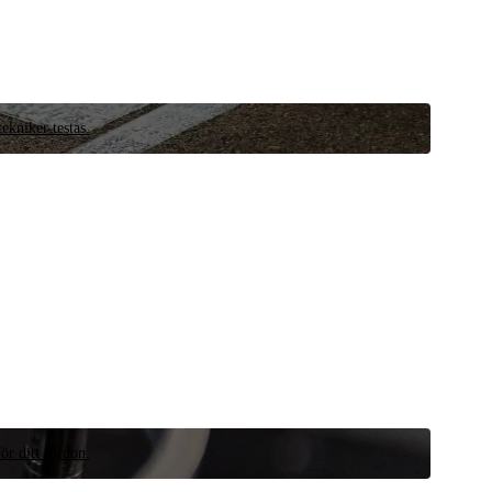
ekniker testas.
ör ditt fordon.