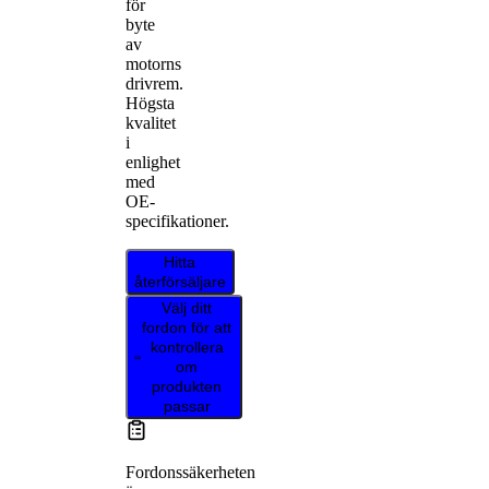
för
byte
av
motorns
drivrem.
Högsta
kvalitet
i
enlighet
med
OE-
specifikationer.
Hitta
återförsäljare
Välj ditt
fordon för att
kontrollera
om
produkten
passar
Fordonssäkerheten