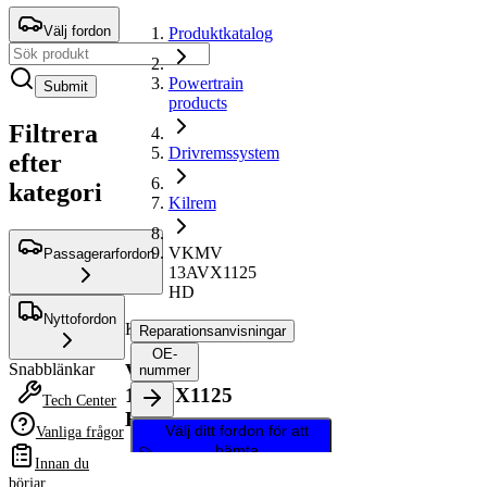
Välj fordon
Produktkatalog
Powertrain
Submit
products
Filtrera
Drivremssystem
efter
kategori
Kilrem
VKMV
Passagerarfordon
13AVX1125
HD
Nyttofordon
Kilrem
Reparationsanvisningar
OE-
VKMV
Snabblänkar
nummer
13AVX1125
Tech Center
HD
Välj ditt fordon för att
Vanliga frågor
hämta
Innan du
reparationsanvisningar
börjar