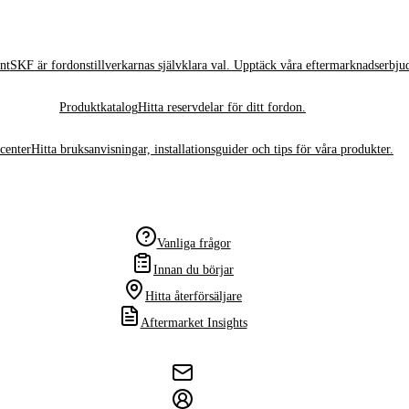
nt
SKF är fordonstillverkarnas självklara val. Upptäck våra eftermarknadserbju
Produktkatalog
Hitta reservdelar för ditt fordon.
center
Hitta bruksanvisningar, installationsguider och tips för våra produkter.
Vanliga frågor
Innan du börjar
Hitta återförsäljare
Aftermarket Insights