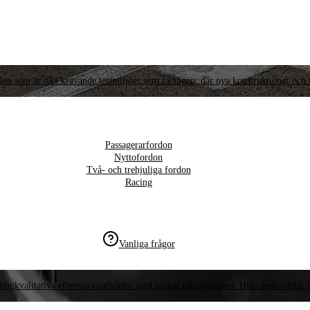
llen som är lika krävande testmiljöer som racingen, där nya konstruktioner och t
Passagerarfordon
Nyttofordon
Två- och trehjuliga fordon
Racing
Vanliga frågor
högkvalitativa eftermarknadsdelar med global tillgänglighet. Hitta reservdelar f