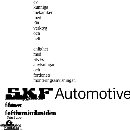
av
kunniga
mekaniker
med
rätt
verktyg
och
helt
i
enlighet
med
SKFs
anvisningar
och
fordonets
monteringsanvisningar.
Lösningar
Reservdelar
Läs
Följ
för
för
mer
oss
fordonsindustrin
eftermarknaden
YouTube
Om
oss
oduktkatalog
Racing
Kontakta