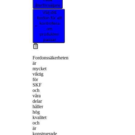
återförsäljare
Välj ditt
fordon för att
kontrollera
om
produkten
passar
Fordonssäkerheten
är
mycket
viktig
för
SKF
och
våra
delar
håller
hög
kvalitet
och
är
konstruerade