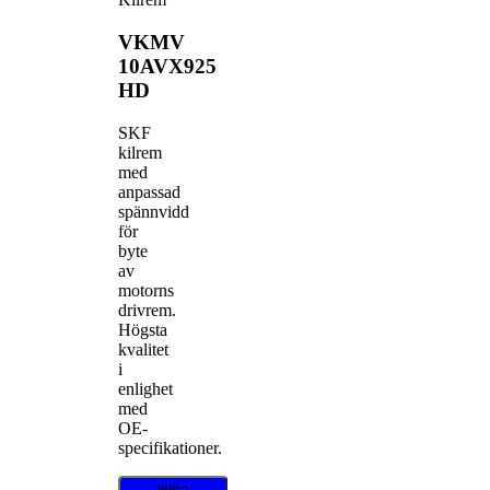
VKMV
10AVX925
HD
SKF
kilrem
med
anpassad
spännvidd
för
byte
av
motorns
drivrem.
Högsta
kvalitet
i
enlighet
med
OE-
specifikationer.
Hitta