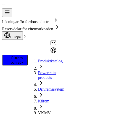
Lösningar för fordonsindustrin
Reservdelar för eftermarknaden
Europe
Filtrera
Produktkatalog
och sök
Powertrain
products
Drivremssystem
Kilrem
VKMV