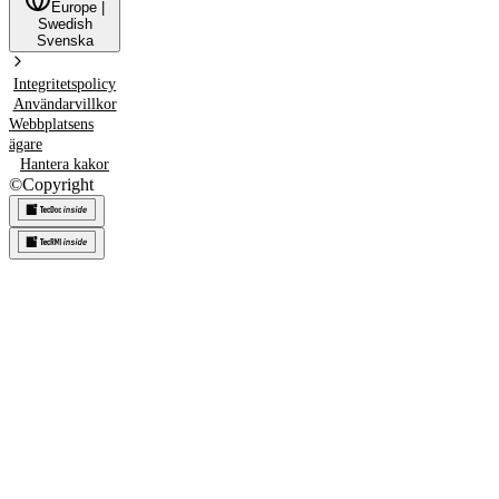
Europe
|
Swedish
Svenska
Integritetspolicy
Användarvillkor
Webbplatsens
ägare
Hantera kakor
©
Copyright