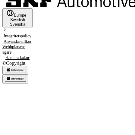
Europe
|
Swedish
Svenska
Integritetspolicy
Användarvillkor
Webbplatsens
ägare
Hantera kakor
©
Copyright