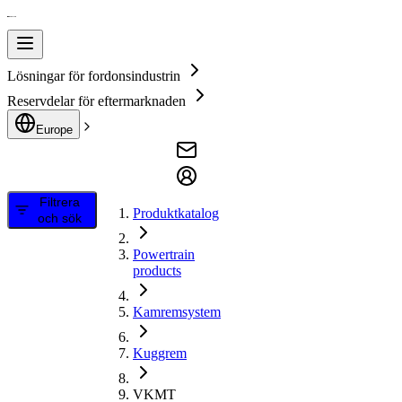
Lösningar för fordonsindustrin
Reservdelar för eftermarknaden
Europe
Filtrera
Produktkatalog
och sök
Powertrain
products
Kamremsystem
Kuggrem
VKMT