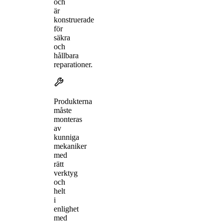
och
är
konstruerade
för
säkra
och
hållbara
reparationer.
Produkterna
måste
monteras
av
kunniga
mekaniker
med
rätt
verktyg
och
helt
i
enlighet
med