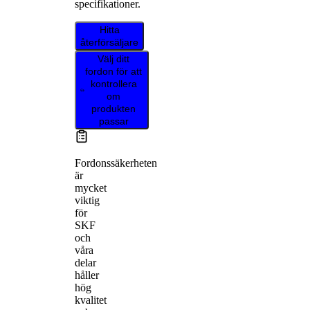
specifikationer.
Hitta
återförsäljare
Välj ditt
fordon för att
kontrollera
om
produkten
passar
Fordonssäkerheten
är
mycket
viktig
för
SKF
och
våra
delar
håller
hög
kvalitet