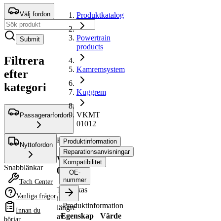
Välj fordon
Produktkatalog
Powertrain
Submit
products
Filtrera
Kamremsystem
efter
kategori
Kuggrem
VKMT
Passagerarfordon
01012
Kuggrem
Produktinformation
Nyttofordon
Reparationsanvisningar
VKMT
Kompatibilitet
Snabblänkar
01012
OE-
nummer
Tech Center
Tillverkas
Vanliga frågor
inte
Produktinformation
längre
Innan du
Egenskap
Värde
av
börjar