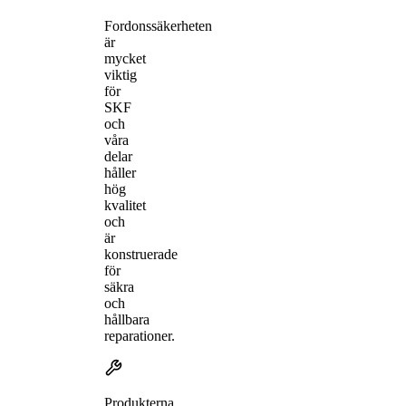
Fordonssäkerheten
är
mycket
viktig
för
SKF
och
våra
delar
håller
hög
kvalitet
och
är
konstruerade
för
säkra
och
hållbara
reparationer.
Produkterna