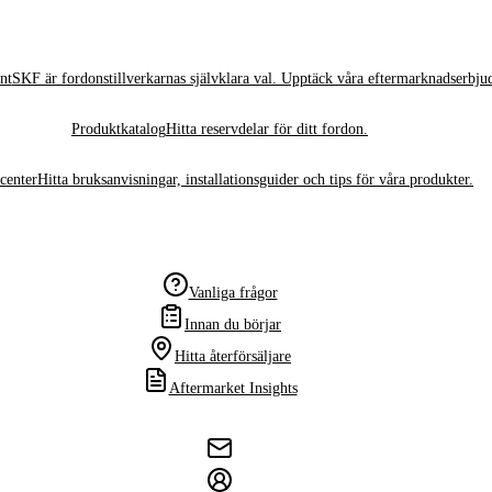
nt
SKF är fordonstillverkarnas självklara val. Upptäck våra eftermarknadserbju
Produktkatalog
Hitta reservdelar för ditt fordon.
center
Hitta bruksanvisningar, installationsguider och tips för våra produkter.
Vanliga frågor
Innan du börjar
Hitta återförsäljare
Aftermarket Insights