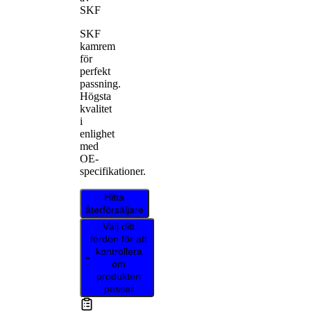
SKF
SKF
kamrem
för
perfekt
passning.
Högsta
kvalitet
i
enlighet
med
OE-
specifikationer.
Hitta
återförsäljare
Välj ditt
fordon för att
kontrollera
om
produkten
passar