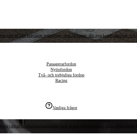
llen som är lika krävande testmiljöer som racingen, där nya konstruktioner och t
Passagerarfordon
Nyttofordon
Två- och trehjuliga fordon
Racing
Vanliga frågor
högkvalitativa eftermarknadsdelar med global tillgänglighet. Hitta reservdelar f