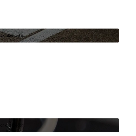
ekniker testas.
ör ditt fordon.