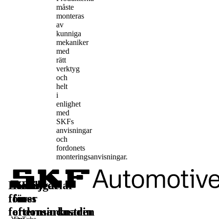
måste
monteras
av
kunniga
mekaniker
med
rätt
verktyg
och
helt
i
enlighet
med
SKFs
anvisningar
och
fordonets
monteringsanvisningar.
Lösningar
Reservdelar
Läs
Följ
för
för
mer
oss
fordonsindustrin
eftermarknaden