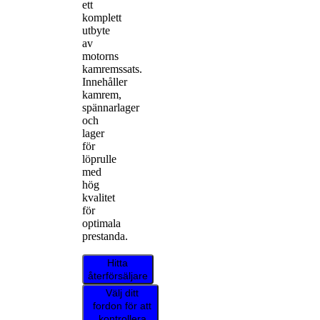
ett
komplett
utbyte
av
motorns
kamremssats.
Innehåller
kamrem,
spännarlager
och
lager
för
löprulle
med
hög
kvalitet
för
optimala
prestanda.
Hitta
återförsäljare
Välj ditt
fordon för att
kontrollera