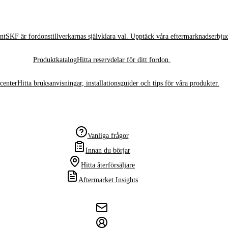
nt
SKF är fordonstillverkarnas självklara val. Upptäck våra eftermarknadserbju
Produktkatalog
Hitta reservdelar för ditt fordon.
center
Hitta bruksanvisningar, installationsguider och tips för våra produkter.
Vanliga frågor
Innan du börjar
Hitta återförsäljare
Aftermarket Insights