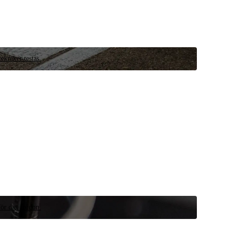
ekniker testas.
ör ditt fordon.