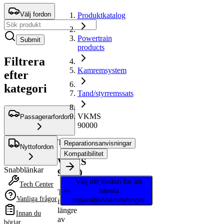
Välj fordon
Produktkatalog
Powertrain
Submit
products
Filtrera
Kamremsystem
efter
kategori
Tand/styrremssats
VKMS
Passagerarfordon
90000
Tand/styrremssats
Reparationsanvisningar
Nyttofordon
Kompatibilitet
VKMS
Snabblänkar
90000
Välj ditt fordon för att
Tech Center
hämta
Tillverkas
Vanliga frågor
reparationsanvisningar
inte
längre
Innan du
av
börjar