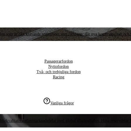
llen som är lika krävande testmiljöer som racingen, där nya konstruktioner och t
Passagerarfordon
Nyttofordon
Två- och trehjuliga fordon
Racing
Vanliga frågor
högkvalitativa eftermarknadsdelar med global tillgänglighet. Hitta reservdelar f