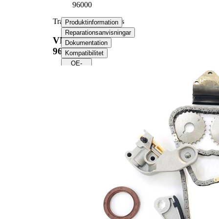
96000
Transmissionskedjesats
Produktinformation
Reparationsanvisningar
VKML
Dokumentation
96000
Kompatibilitet
OE-
nummer
Produktinformation
Egenskap
Värde
utan
Tilläggsartikel/tilläggsinformation
balansaxelkuggh
Kedjeutförande
Enkel
Kedjeutförande
Kedja låst