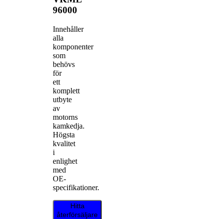
96000
Innehåller
alla
komponenter
som
behövs
för
ett
komplett
utbyte
av
motorns
kamkedja.
Högsta
kvalitet
i
enlighet
med
OE-
specifikationer.
Hitta
återförsäljare