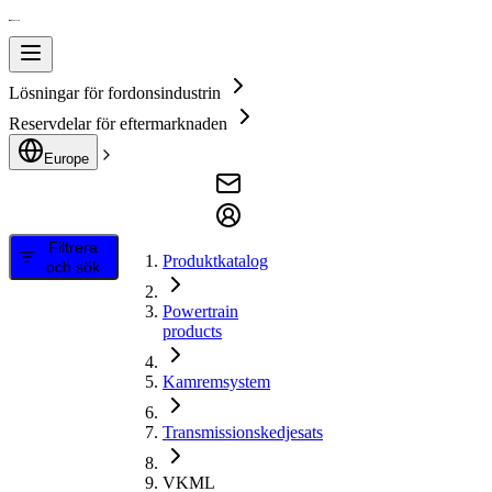
Lösningar för fordonsindustrin
Reservdelar för eftermarknaden
Europe
Filtrera
Produktkatalog
och sök
Powertrain
products
Kamremsystem
Transmissionskedjesats
VKML