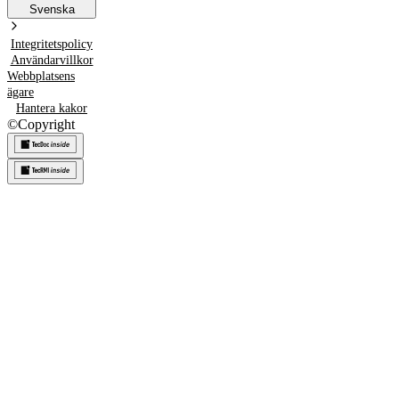
Svenska
Integritetspolicy
Användarvillkor
Webbplatsens
ägare
Hantera kakor
©
Copyright