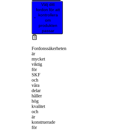
Välj ditt
fordon för att
kontrollera
om
produkten
passar
Fordonssäkerheten
är
mycket
viktig
för
SKF
och
våra
delar
håller
hög
kvalitet
och
är
konstruerade
för