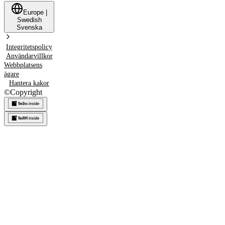
Europe
|
Swedish
Svenska
Integritetspolicy
Användarvillkor
Webbplatsens
ägare
Hantera kakor
©
Copyright