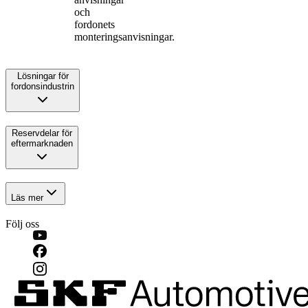
och
fordonets
monteringsanvisningar.
Lösningar för
fordonsindustrin
Reservdelar för
eftermarknaden
Läs mer
Följ oss