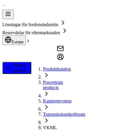
Lösningar för fordonsindustrin
Reservdelar för eftermarknaden
Europe
Filtrera
Produktkatalog
och sök
Powertrain
products
Kamremsystem
Transmissionskedjesats
VKML