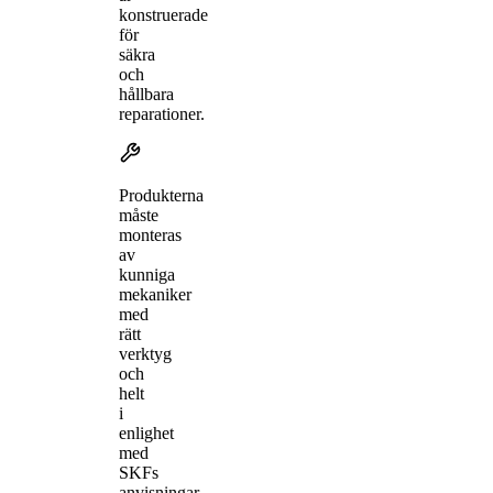
konstruerade
för
säkra
och
hållbara
reparationer.
Produkterna
måste
monteras
av
kunniga
mekaniker
med
rätt
verktyg
och
helt
i
enlighet
med
SKFs
anvisningar