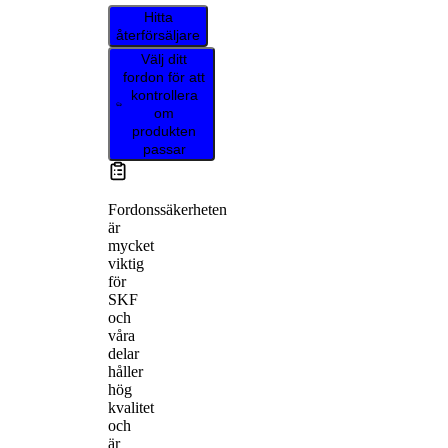
Hitta
återförsäljare
Välj ditt
fordon för att
kontrollera
om
produkten
passar
Fordonssäkerheten
är
mycket
viktig
för
SKF
och
våra
delar
håller
hög
kvalitet
och
är