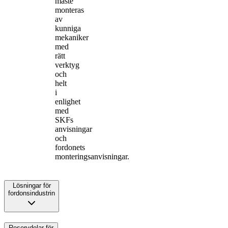
måste
monteras
av
kunniga
mekaniker
med
rätt
verktyg
och
helt
i
enlighet
med
SKFs
anvisningar
och
fordonets
monteringsanvisningar.
Lösningar för
fordonsindustrin
Reservdelar för