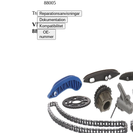
88005
Transmissionskedjesats
Reparationsanvisningar
Dokumentation
VKML
Kompatibilitet
88005
OE-
nummer
Välj ditt fordon för att
hämta
reparationsanvisningar