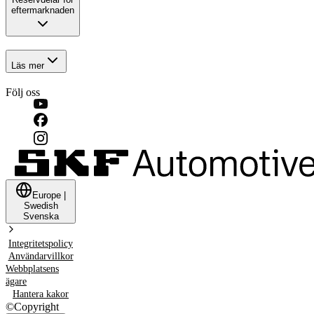
eftermarknaden
Läs mer
Följ oss
Europe
|
Swedish
Svenska
Integritetspolicy
Användarvillkor
Webbplatsens
ägare
Hantera kakor
©
Copyright