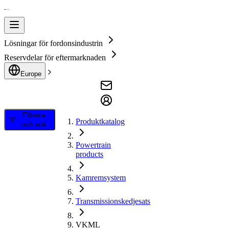
Lösningar för fordonsindustrin
Reservdelar för eftermarknaden
Europe
Filtrera
Produktkatalog
och sök
Powertrain
products
Kamremsystem
Transmissionskedjesats
VKML