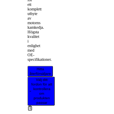
ett
komplett
utbyte
av
motorns
kamkedja.
Högsta
kvalitet
i
enlighet
med
OE-
specifikationer.
Hitta
återförsäljare
Välj ditt
fordon för att
kontrollera
om
produkten
passar