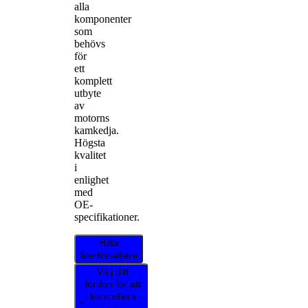
alla
komponenter
som
behövs
för
ett
komplett
utbyte
av
motorns
kamkedja.
Högsta
kvalitet
i
enlighet
med
OE-
specifikationer.
Hitta
återförsäljare
Välj ditt
fordon för att
kontrollera