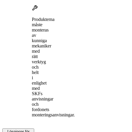
Produkterna
måste
monteras
av
kunniga
mekaniker
med
rätt
verktyg
och
helt
i
enlighet
med
SKFs
anvisningar
och
fordonets
monteringsanvisningar.
Lösningar för