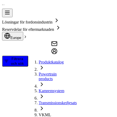
Lösningar för fordonsindustrin
Reservdelar för eftermarknaden
Europe
Filtrera
Produktkatalog
och sök
Powertrain
products
Kamremsystem
Transmissionskedjesats
VKML