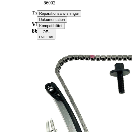
86002
Transmissionskedjesats
Reparationsanvisningar
Dokumentation
VKML
Kompatibilitet
86002
OE-
nummer
Välj ditt fordon för att
hämta
reparationsanvisningar