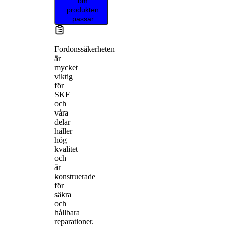
om
produkten
passar
Fordonssäkerheten
är
mycket
viktig
för
SKF
och
våra
delar
håller
hög
kvalitet
och
är
konstruerade
för
säkra
och
hållbara
reparationer.