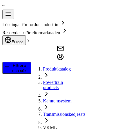
Lösningar för fordonsindustrin
Reservdelar för eftermarknaden
Europe
Filtrera
Produktkatalog
och sök
Powertrain
products
Kamremsystem
Transmissionskedjesats
VKML