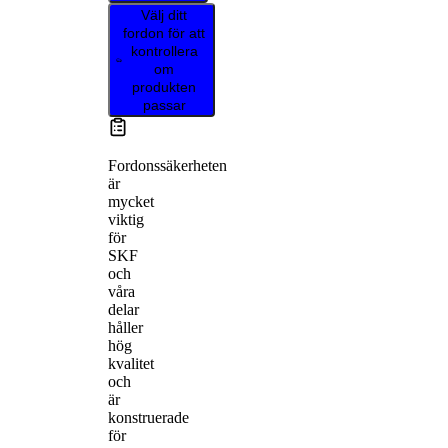
Välj ditt
fordon för att
kontrollera
om
produkten
passar
Fordonssäkerheten
är
mycket
viktig
för
SKF
och
våra
delar
håller
hög
kvalitet
och
är
konstruerade
för