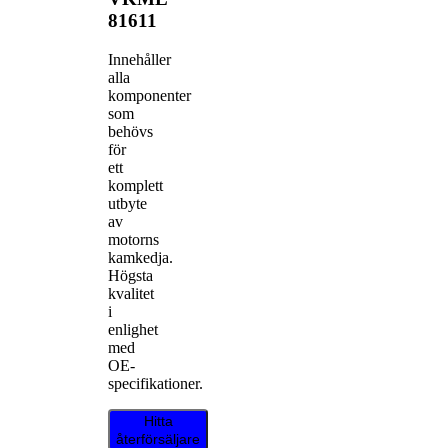
81611
Innehåller
alla
komponenter
som
behövs
för
ett
komplett
utbyte
av
motorns
kamkedja.
Högsta
kvalitet
i
enlighet
med
OE-
specifikationer.
Hitta
återförsäljare