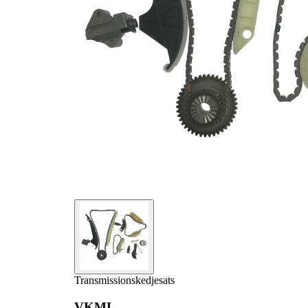
Transmissionskedjesats
VKML