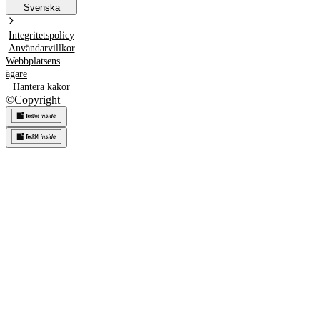
Svenska
Integritetspolicy
Användarvillkor
Webbplatsens
ägare
Hantera kakor
©
Copyright