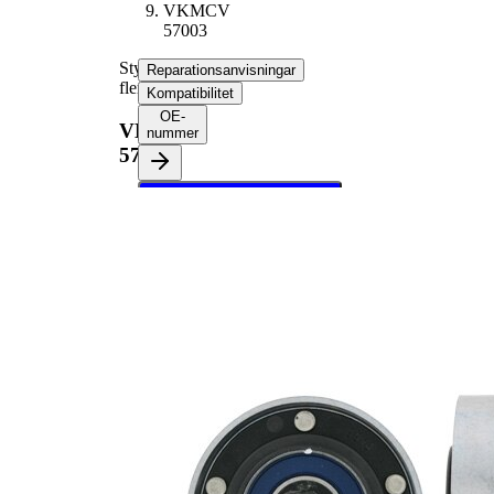
VKMCV
57003
Styrrulle,
Reparationsanvisningar
flerspårsrem
Kompatibilitet
OE-
VKMCV
nummer
57003
Välj ditt fordon för att
hämta
reparationsanvisningar