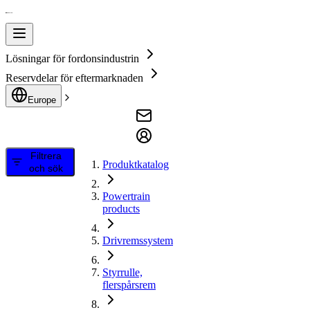
Lösningar för fordonsindustrin
Reservdelar för eftermarknaden
Europe
Filtrera
Produktkatalog
och sök
Powertrain
products
Drivremssystem
Styrrulle,
flerspårsrem