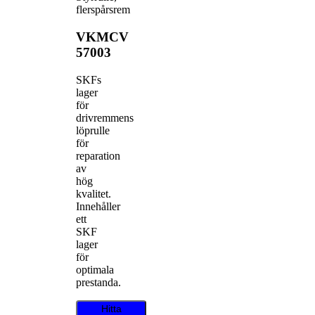
flerspårsrem
VKMCV
57003
SKFs
lager
för
drivremmens
löprulle
för
reparation
av
hög
kvalitet.
Innehåller
ett
SKF
lager
för
optimala
prestanda.
Hitta