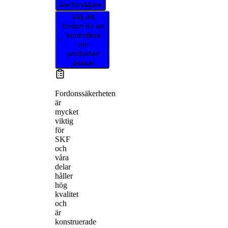
återförsäljare
Välj ditt
fordon för att
kontrollera
om
produkten
passar
Fordonssäkerheten
är
mycket
viktig
för
SKF
och
våra
delar
håller
hög
kvalitet
och
är
konstruerade