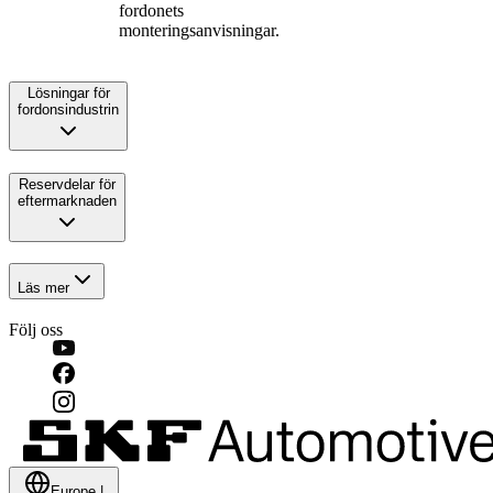
fordonets
monteringsanvisningar.
Lösningar för
fordonsindustrin
Reservdelar för
eftermarknaden
Läs mer
Följ oss
Europe
|