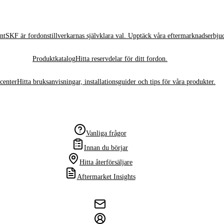
nt
SKF är fordonstillverkarnas självklara val. Upptäck våra eftermarknadserbju
Produktkatalog
Hitta reservdelar för ditt fordon.
center
Hitta bruksanvisningar, installationsguider och tips för våra produkter.
Vanliga frågor
Innan du börjar
Hitta återförsäljare
Aftermarket Insights