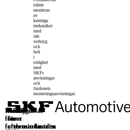
måste
monteras
av
kunniga
mekaniker
med
rätt
verktyg
och
helt
i
enlighet
med
SKFs
anvisningar
och
fordonets
monteringsanvisningar.
Lösningar
Reservdelar
Läs
Följ
för
för
mer
oss
fordonsindustrin
eftermarknaden