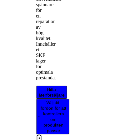
spännare
för
en
reparation
av
hög
kvalitet.
Innehåller
ett
SKF
lager
för
optimala
prestanda.
Hitta
återförsäljare
Välj ditt
fordon för att
kontrollera
om
produkten
passar