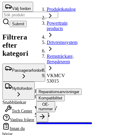
Välj fordon
Produktkatalog
Powertrain
Submit
products
Filtrera
Drivremssystem
efter
kategori
Remsträckare,
flerspårsrem
Passagerarfordon
VKMCV
53015
Nyttofordon
Remsträckare,
Reparationsanvisningar
flerspårsrem
Kompatibilitet
Snabblänkar
OE-
VKMCV
nummer
Tech Center
53015
Vanliga frågor
Välj ditt fordon för att
Innan du
hämta
börjar