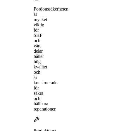
Fordonssäkerheten
är
mycket
viktig
för
SKF
och
våra
delar
håller
hög
kvalitet
och
är
konstruerade
för
säkra
och
hållbara
reparationer.
Produkterna