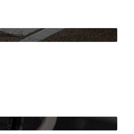
ekniker testas.
ör ditt fordon.