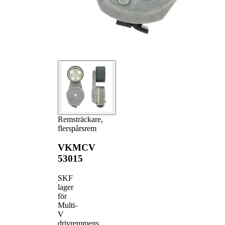
Remsträckare,
flerspårsrem
VKMCV
53015
SKF
lager
för
Multi-
V
drivremmens