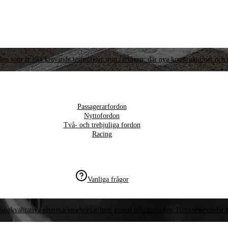
llen som är lika krävande testmiljöer som racingen, där nya konstruktioner och t
Passagerarfordon
Nyttofordon
Två- och trehjuliga fordon
Racing
Vanliga frågor
högkvalitativa eftermarknadsdelar med global tillgänglighet. Hitta reservdelar f