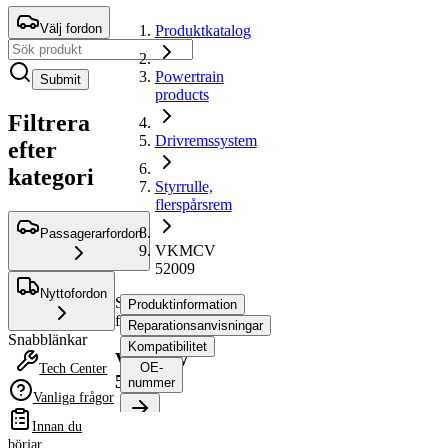
Välj fordon
Produktkatalog
Powertrain
Submit
products
Filtrera
Drivremssystem
efter
kategori
Styrrulle,
flerspårsrem
Passagerarfordon
VKMCV
52009
Nyttofordon
Styrrulle,
Produktinformation
flerspårsrem
Reparationsanvisningar
Snabblänkar
Kompatibilitet
VKMCV
OE-
Tech Center
52009
nummer
Vanliga frågor
Innan du
Produktinformation
börjar