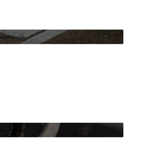
ekniker testas.
ör ditt fordon.