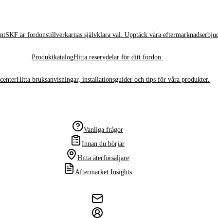
nt
SKF är fordonstillverkarnas självklara val. Upptäck våra eftermarknadserbju
Produktkatalog
Hitta reservdelar för ditt fordon.
center
Hitta bruksanvisningar, installationsguider och tips för våra produkter.
Vanliga frågor
Innan du börjar
Hitta återförsäljare
Aftermarket Insights