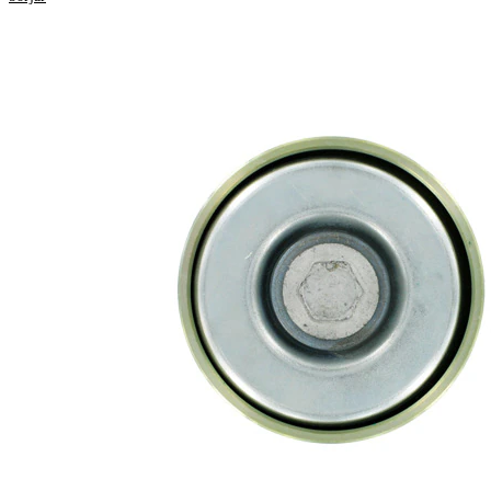
Egenskap
Värde
Diameter
70 mm
24,9
Bredd
mm