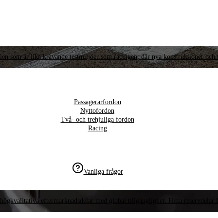
llen som är lika krävande testmiljöer som racingen, där nya konstruktioner och t
Passagerarfordon
Nyttofordon
Två- och trehjuliga fordon
Racing
Vanliga frågor
högkvalitativa eftermarknadsdelar med global tillgänglighet. Hitta reservdelar f