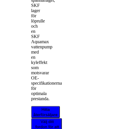
spännarlager,
SKF
lager
för
löprulle
och
en
SKF
Aquamax
vattenpump
med
en
kyleffekt
som
motsvarar
OE-
specifikationerna
för
optimala
prestanda.
Hitta
återförsäljare
Välj ditt
fordon för att