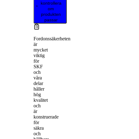
kontrollera
om
produkten
passar
Fordonssäkerheten
är
mycket
viktig
för
SKF
och
våra
delar
håller
hög
kvalitet
och
är
konstruerade
för
säkra
och