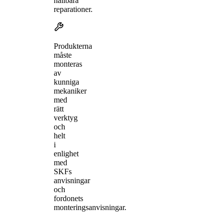
hållbara
reparationer.
Produkterna
måste
monteras
av
kunniga
mekaniker
med
rätt
verktyg
och
helt
i
enlighet
med
SKFs
anvisningar
och
fordonets
monteringsanvisningar.