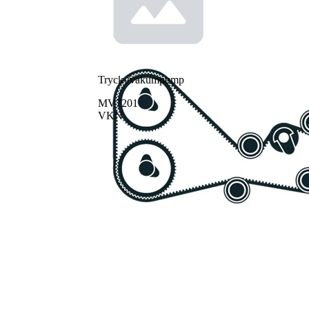
Tryck-/vakumpump
MV7201
VKN