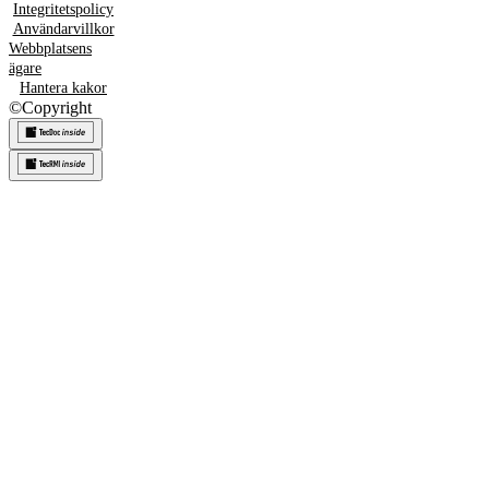
Integritetspolicy
Användarvillkor
Webbplatsens
ägare
Hantera kakor
©
Copyright