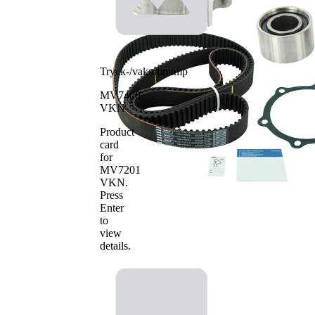
Artikelnamn
Artikelnummer
Antal
Tand/styrremssats
1
VKMA 98114
Vattenpump,
1
VKPC 98001
motorkylning
Tryck-/vakumpump
MV7400
VKN
Product
card
for
MV7201
VKN
.
Press
Enter
to
view
details.