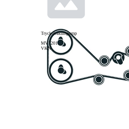
Tryck-/vakumpump
MV7201
VKN