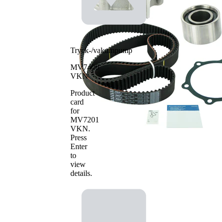
Artikelnamn
Artikelnummer
Antal
Tand/styrremssats
1
VKMA 98112
Vattenpump,
1
VKPC 98001
motorkylning
Tryck-/vakumpump
MV7400
VKN
Product
card
for
MV7201
VKN
.
Press
Enter
to
view
details.