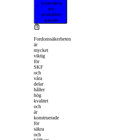
kontrollera
om
produkten
passar
Fordonssäkerheten
är
mycket
viktig
för
SKF
och
våra
delar
håller
hög
kvalitet
och
är
konstruerade
för
säkra
och