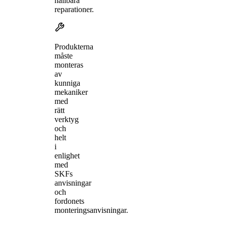
hållbara
reparationer.
Produkterna
måste
monteras
av
kunniga
mekaniker
med
rätt
verktyg
och
helt
i
enlighet
med
SKFs
anvisningar
och
fordonets
monteringsanvisningar.