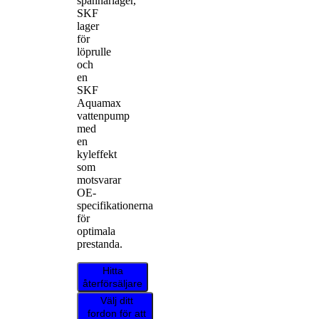
spännarlager,
SKF
lager
för
löprulle
och
en
SKF
Aquamax
vattenpump
med
en
kyleffekt
som
motsvarar
OE-
specifikationerna
för
optimala
prestanda.
Hitta
återförsäljare
Välj ditt
fordon för att