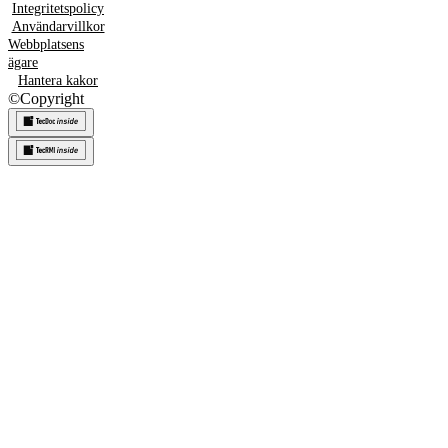
Integritetspolicy
Användarvillkor
Webbplatsens
ägare
Hantera kakor
©
Copyright