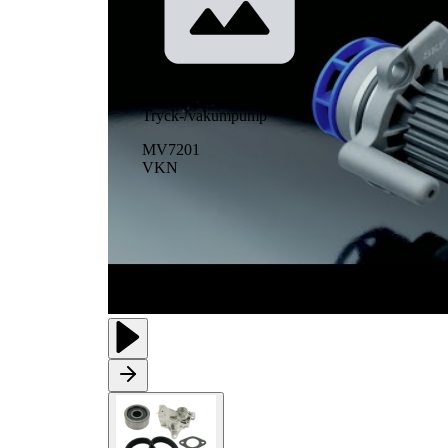
Tryck-/vakumpump
MV7201
VKN