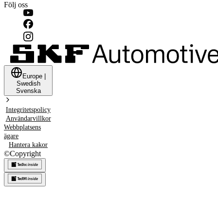
Följ oss
Europe
|
Swedish
Svenska
Integritetspolicy
Användarvillkor
Webbplatsens
ägare
Hantera kakor
©
Copyright