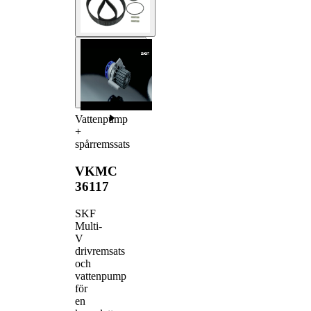
Vattenpump
+
spårremssats
VKMC
36117
SKF
Multi-
V
drivremsats
och
vattenpump
för
en