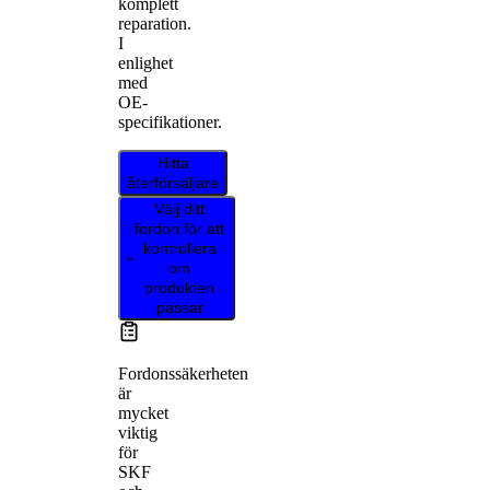
komplett
reparation.
I
enlighet
med
OE-
specifikationer.
Hitta
återförsäljare
Välj ditt
fordon för att
kontrollera
om
produkten
passar
Fordonssäkerheten
är
mycket
viktig
för
SKF