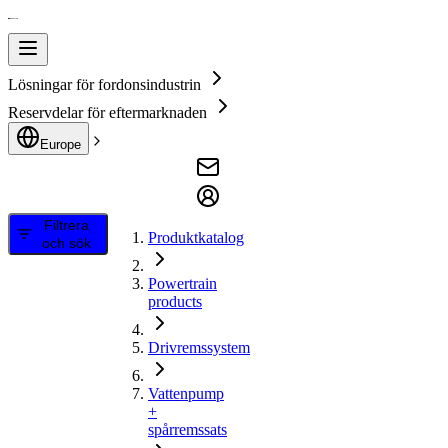
Lösningar för fordonsindustrin
Reservdelar för eftermarknaden
Europe
Filtrera
Produktkatalog
och sök
Powertrain
products
Drivremssystem
Vattenpump
+
spårremssats