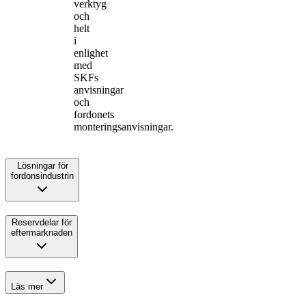
verktyg
och
helt
i
enlighet
med
SKFs
anvisningar
och
fordonets
monteringsanvisningar.
Lösningar för
fordonsindustrin
Reservdelar för
eftermarknaden
Läs mer