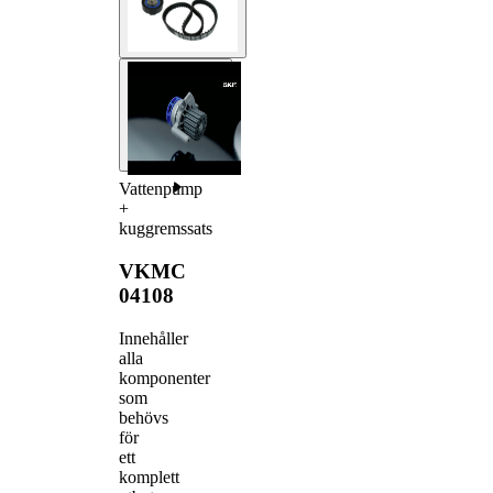
Vattenpump
+
kuggremssats
VKMC
04108
Innehåller
alla
komponenter
som
behövs
för
ett
komplett