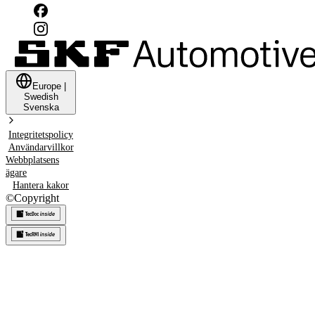
Europe
|
Swedish
Svenska
Integritetspolicy
Användarvillkor
Webbplatsens
ägare
Hantera kakor
©
Copyright