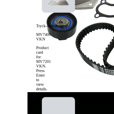
Artikelnamn
Artikelnummer
Antal
Tand/styrremssats
1
VKMA 04108
Vattenpump,
1
VKPC 84416
motorkylning
Tryck-/vakumpump
MV7400
VKN
Product
card
for
MV7201
VKN
.
Press
Enter
to
view
details.