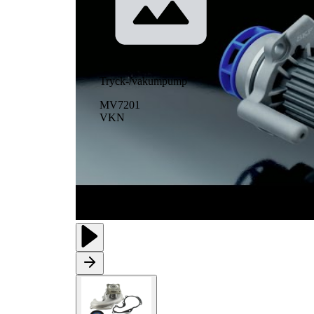
Tryck-/vakumpump
MV7201
VKN