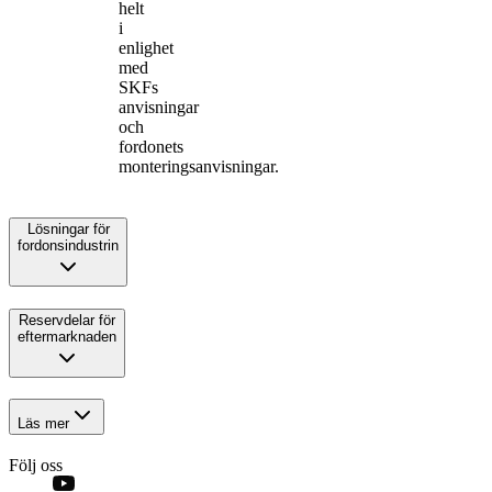
helt
i
enlighet
med
SKFs
anvisningar
och
fordonets
monteringsanvisningar.
Lösningar för
fordonsindustrin
Reservdelar för
eftermarknaden
Läs mer
Följ oss