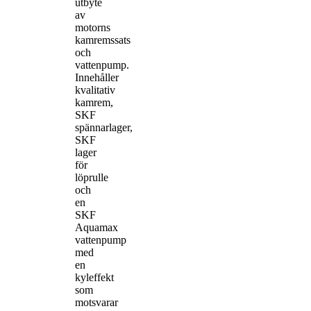
utbyte
av
motorns
kamremssats
och
vattenpump.
Innehåller
kvalitativ
kamrem,
SKF
spännarlager,
SKF
lager
för
löprulle
och
en
SKF
Aquamax
vattenpump
med
en
kyleffekt
som
motsvarar