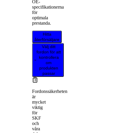
OE-
specifikationerna
för
optimala
prestanda.
Hitta
återförsäljare
Välj ditt
fordon för att
kontrollera
om
produkten
passar
Fordonssäkerheten
är
mycket
viktig
för
SKF
och
våra