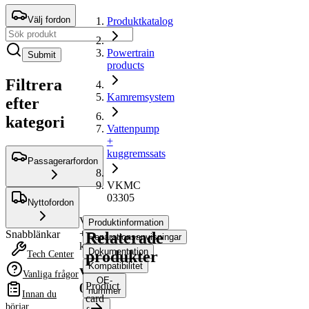
Välj fordon
Produktkatalog
Powertrain
Submit
products
Filtrera
Kamremsystem
efter
kategori
Vattenpump
+
kuggremssats
Passagerarfordon
VKMC
03305
Nyttofordon
Vattenpump
Produktinformation
+
Snabblänkar
Relaterade
Reparationsanvisningar
kuggremssats
Dokumentation
produkter
Tech Center
Kompatibilitet
VKMC
Vanliga frågor
OE-
Product
03305
nummer
Innan du
card
börjar