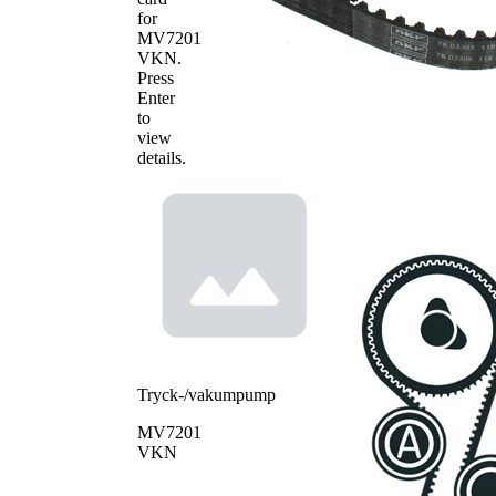
for
MV7201
VKN
.
Press
Enter
to
view
details.
Tryck-/vakumpump
MV7201
VKN