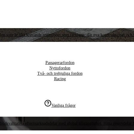
llen som är lika krävande testmiljöer som racingen, där nya konstruktioner och t
Passagerarfordon
Nyttofordon
Två- och trehjuliga fordon
Racing
Vanliga frågor
högkvalitativa eftermarknadsdelar med global tillgänglighet. Hitta reservdelar f