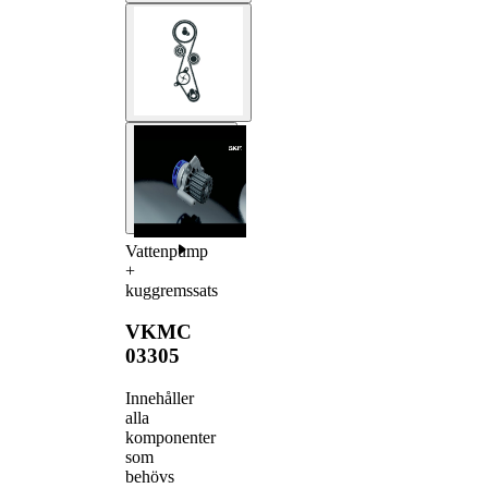
Vattenpump
+
kuggremssats
VKMC
03305
Innehåller
alla
komponenter
som
behövs