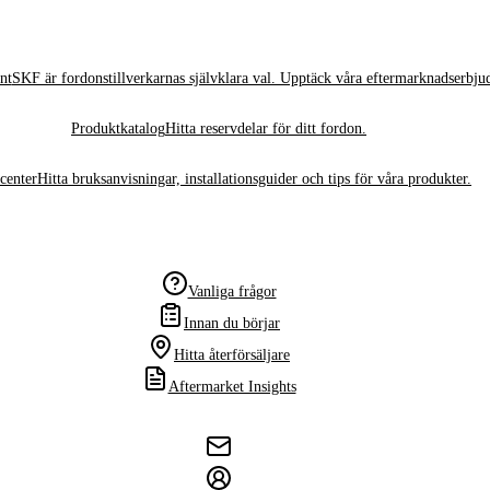
nt
SKF är fordonstillverkarnas självklara val. Upptäck våra eftermarknadserbju
Produktkatalog
Hitta reservdelar för ditt fordon.
center
Hitta bruksanvisningar, installationsguider och tips för våra produkter.
Vanliga frågor
Innan du börjar
Hitta återförsäljare
Aftermarket Insights