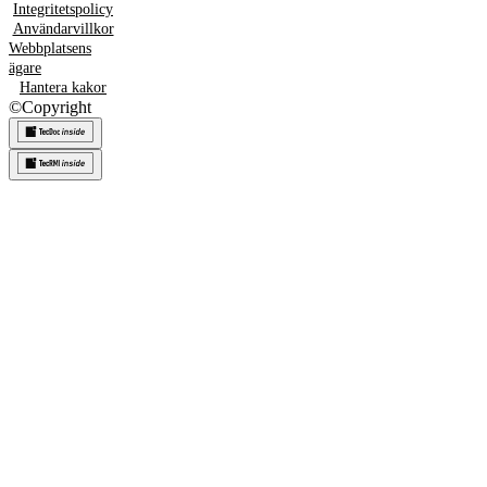
Integritetspolicy
Användarvillkor
Webbplatsens
ägare
Hantera kakor
©
Copyright