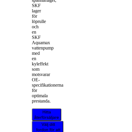
spännarlager,
SKF
lager
för
löprulle
och
en
SKF
Aquamax
vattenpump
med
en
kyleffekt
som
motsvarar
OE-
specifikationerna
för
optimala
prestanda.
Hitta
återförsäljare
Välj ditt
fordon för att