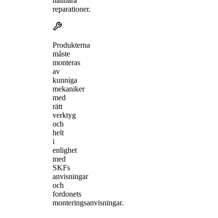
hållbara
reparationer.
Produkterna
måste
monteras
av
kunniga
mekaniker
med
rätt
verktyg
och
helt
i
enlighet
med
SKFs
anvisningar
och
fordonets
monteringsanvisningar.