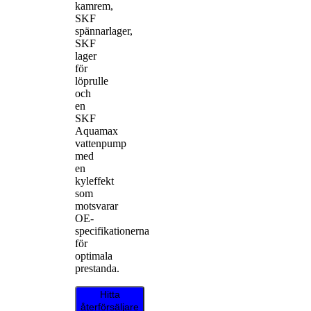
kamrem,
SKF
spännarlager,
SKF
lager
för
löprulle
och
en
SKF
Aquamax
vattenpump
med
en
kyleffekt
som
motsvarar
OE-
specifikationerna
för
optimala
prestanda.
Hitta
återförsäljare