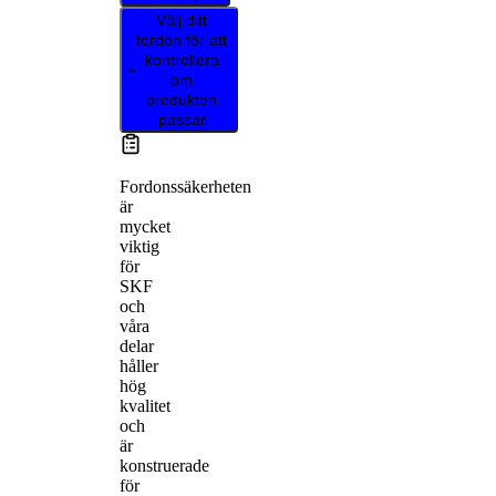
Välj ditt
fordon för att
kontrollera
om
produkten
passar
Fordonssäkerheten
är
mycket
viktig
för
SKF
och
våra
delar
håller
hög
kvalitet
och
är
konstruerade
för