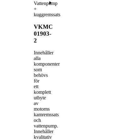
Vattenpump
+
kuggremssats
VKMC
01903-
2
Innehåller
alla
komponenter
som
behövs
för
ett
komplett
utbyte
av
motorns
kamremssats
och
vattenpump.
Innehåller
kvalitativ