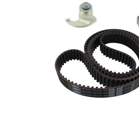
Bandbredd
30 mm
Produktlista
Artikelnamn
Artikelnummer
Antal
Tand/styrremssats
1
VKMA 01903
Vattenpump,
1
VKPC 81811
motorkylning