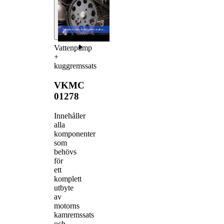
Vattenpump
+
kuggremssats
VKMC
01278
Innehåller
alla
komponenter
som
behövs
för
ett
komplett
utbyte
av
motorns
kamremssats
och