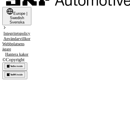
Europe
|
Swedish
Svenska
Integritetspolicy
Användarvillkor
Webbplatsens
ägare
Hantera kakor
©
Copyright