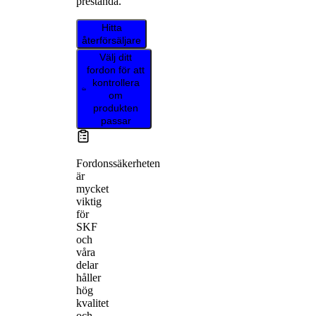
prestanda.
Hitta
återförsäljare
Välj ditt
fordon för att
kontrollera
om
produkten
passar
Fordonssäkerheten
är
mycket
viktig
för
SKF
och
våra
delar
håller
hög
kvalitet
och