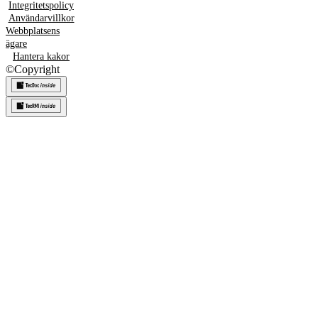
Integritetspolicy
Användarvillkor
Webbplatsens
ägare
Hantera kakor
©
Copyright