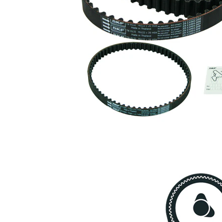
1
VKM 75613
tandrem
Spännrulle,
1
VKM 75675
tandrem
Spännrulle,
1
VKM 75677
tandrem
Styrrulle,
1
VKM 85152
kuggrem
Kuggrem
1
VKMT 95675
Kuggrem
SKF03883
1