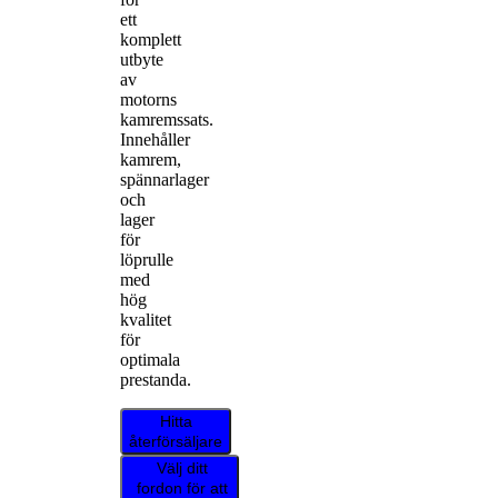
ett
komplett
utbyte
av
motorns
kamremssats.
Innehåller
kamrem,
spännarlager
och
lager
för
löprulle
med
hög
kvalitet
för
optimala
prestanda.
Hitta
återförsäljare
Välj ditt
fordon för att