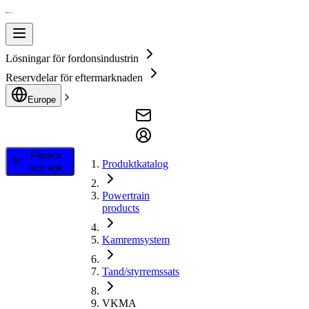
Lösningar för fordonsindustrin
Reservdelar för eftermarknaden
Europe
Filtrera
Produktkatalog
och sök
Powertrain
products
Kamremsystem
Tand/styrremssats
VKMA