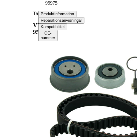
95975
Tand/styrremssats
Produktinformation
Reparationsanvisningar
VKMA
Kompatibilitet
95975
OE-
nummer
Produktinformation
Egenskap
Värde
Kuggantal 1
122
Kuggantal 2
65
Bredd 1
20 mm
Bredd 2
12,7 mm
med
Kompletteringsartikel/tilläggsinfo
spänndämpare,
2
spännrulle
med rundad
Remmar
tandprofil
Produktlista
Artikelnamn
Artikelnummer
Antal
Spännrulle,