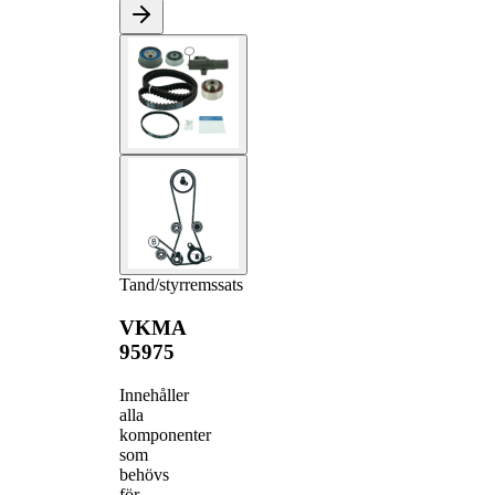
Tand/styrremssats
VKMA
95975
Innehåller
alla
komponenter
som
behövs
för