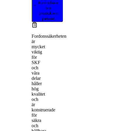
kontrollera
om
produkten
passar
Fordonssäkerheten
är
mycket
viktig
för
SKF
och
våra
delar
håller
hög
kvalitet
och
är
konstruerade
för
säkra
och
hållbara