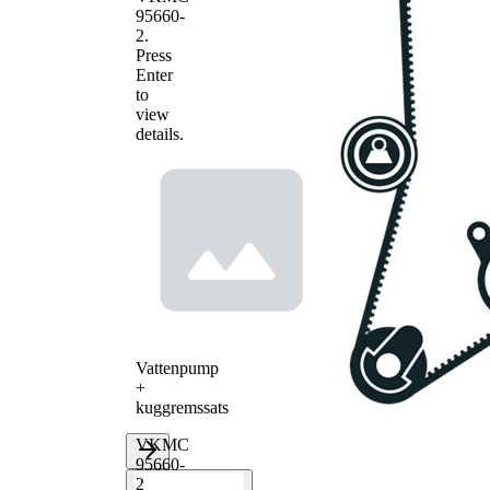
95660-
2
.
Press
Enter
to
view
details.
Vattenpump
+
kuggremssats
VKMC
95660-
2