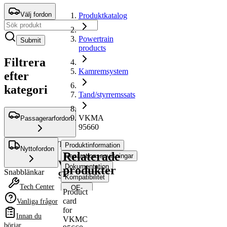
Välj fordon
Produktkatalog
Powertrain
Submit
products
Filtrera
Kamremsystem
efter
kategori
Tand/styrremssats
VKMA
Passagerarfordon
95660
Tand/styrremssats
Produktinformation
Nyttofordon
Relaterade
Reparationsanvisningar
VKMA
Dokumentation
produkter
Snabblänkar
95660
Kompatibilitet
Tech Center
OE-
Product
nummer
card
Vanliga frågor
for
Innan du
VKMC
Produktinformation
börjar