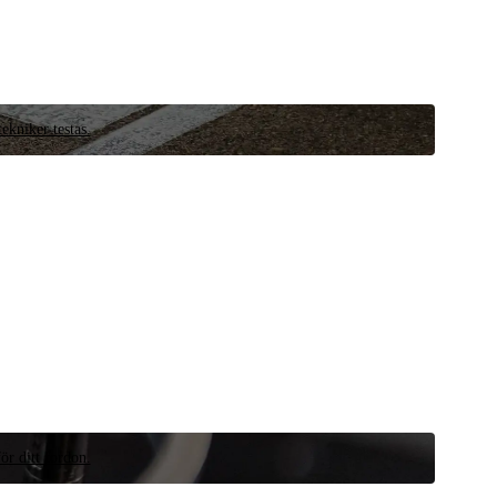
ekniker testas.
ör ditt fordon.