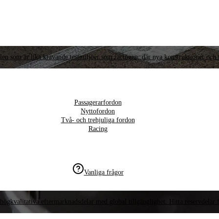
llen som är lika krävande testmiljöer som racingen, där nya konstruktioner och t
Passagerarfordon
Nyttofordon
Två- och trehjuliga fordon
Racing
Vanliga frågor
högkvalitativa eftermarknadsdelar med global tillgänglighet. Hitta reservdelar f