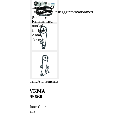
Tandantal
123
Tilläggsartikel/tilläggsinformation
med
packningar
Remmar
med
rundad
tandprofil
Antal
skruvar
1
Tand/styrremssats
VKMA
95660
Innehåller
alla