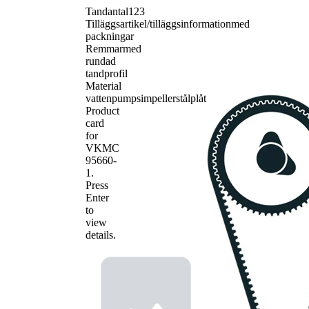
Tandantal
123
Tilläggsartikel/tilläggsinformation
med
packningar
Remmar
med
rundad
tandprofil
Material
vattenpumpsimpeller
stålplåt
Product
card
for
VKMC
95660-
1
.
Press
Enter
to
view
details.