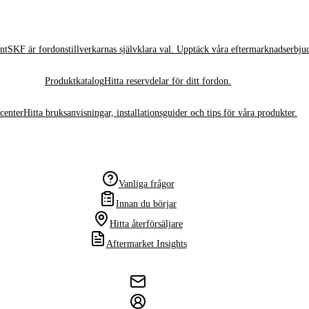
nt
SKF är fordonstillverkarnas självklara val. Upptäck våra eftermarknadserbju
Produktkatalog
Hitta reservdelar för ditt fordon.
center
Hitta bruksanvisningar, installationsguider och tips för våra produkter.
Vanliga frågor
Innan du börjar
Hitta återförsäljare
Aftermarket Insights