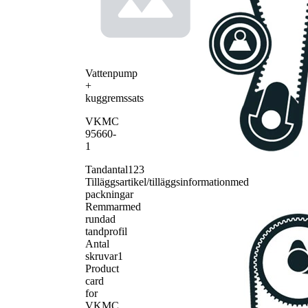
Vattenpump
+
kuggremssats
VKMC
95660-
1
Tandantal
123
Tilläggsartikel/tilläggsinformation
med
packningar
Remmar
med
rundad
tandprofil
Antal
skruvar
1
Product
card
for
VKMC