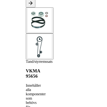
Tand/styrremssats
VKMA
95656
Innehåller
alla
komponenter
som
behövs
för