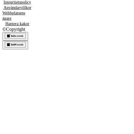
Integritetspolicy
Användarvillkor
Webbplatsens
ägare
Hantera kakor
©
Copyright