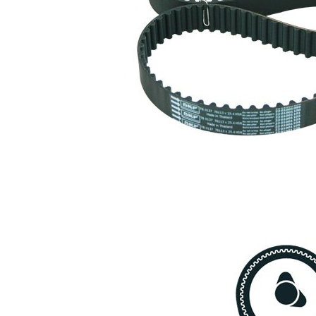
1
VKM 85153
kuggrem
Kuggrem
SKF03834
1