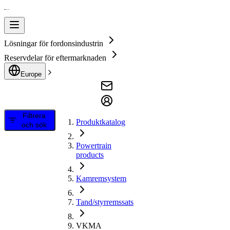
Lösningar för fordonsindustrin
Reservdelar för eftermarknaden
Europe
Filtrera
Produktkatalog
och sök
Powertrain
products
Kamremsystem
Tand/styrremssats
VKMA