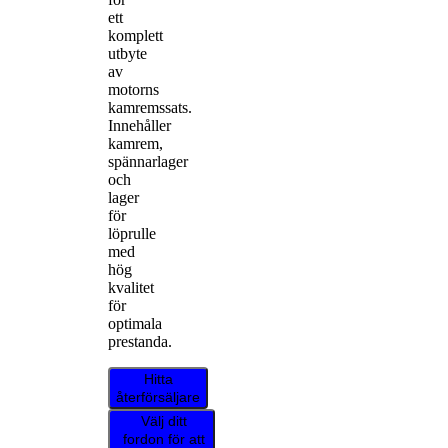
ett
komplett
utbyte
av
motorns
kamremssats.
Innehåller
kamrem,
spännarlager
och
lager
för
löprulle
med
hög
kvalitet
för
optimala
prestanda.
Hitta
återförsäljare
Välj ditt
fordon för att