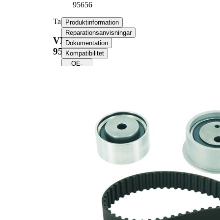
95656
Tand/styrremssats
Produktinformation
Reparationsanvisningar
VKMA
Dokumentation
95656
Kompatibilitet
OE-
nummer
Produktinformation
Egenskap
Värde
Tandantal
113
Färg
svart
med
Remmar
rundad
tandprofil
Bandbredd
25,4 mm
Produktlista
Artikelnamn
Artikelnummer
Antal
Spännrulle,
1
VKM 75629
tandrem
Styrrulle,