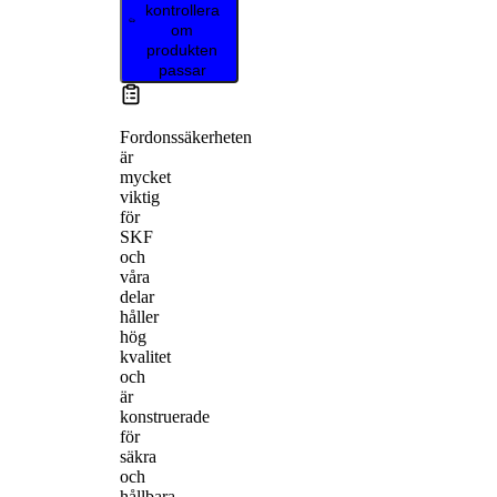
kontrollera
om
produkten
passar
Fordonssäkerheten
är
mycket
viktig
för
SKF
och
våra
delar
håller
hög
kvalitet
och
är
konstruerade
för
säkra
och
hållbara