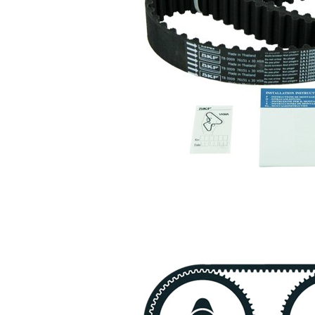
1
VKM 84504
kuggrem
Spännrulle,
SKF00299
1
tandrem
Kuggrem
SKF03852
1