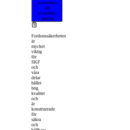
kontrollera
om
produkten
passar
Fordonssäkerheten
är
mycket
viktig
för
SKF
och
våra
delar
håller
hög
kvalitet
och
är
konstruerade
för
säkra
och
hållbara