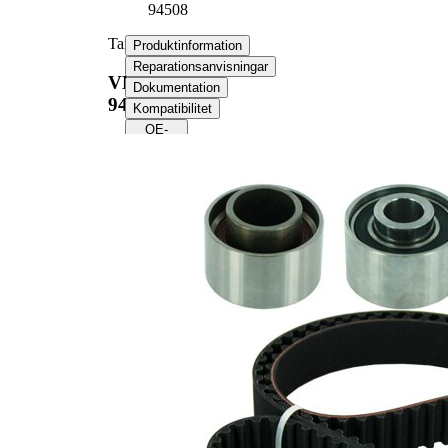
94508
Tand/styrremssats
Produktinformation
Reparationsanvisningar
VKMA
Dokumentation
94508
Kompatibilitet
OE-
nummer
Produktinformation
Egenskap
Värde
Tandantal
151
Färg
svart
med
Remmar
rundad
tandprofil
Bandbredd
30 mm
Produktlista
Artikelnamn
Artikelnummer
Antal
Styrrulle,
1
VKM 84503
kuggrem
Styrrulle,