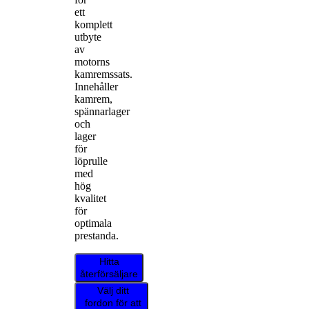
ett
komplett
utbyte
av
motorns
kamremssats.
Innehåller
kamrem,
spännarlager
och
lager
för
löprulle
med
hög
kvalitet
för
optimala
prestanda.
Hitta
återförsäljare
Välj ditt
fordon för att