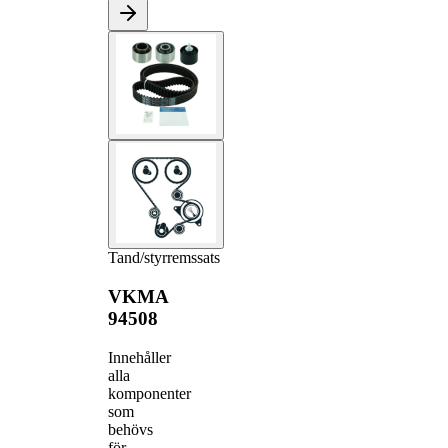
Tand/styrremssats
VKMA
94508
Innehåller
alla
komponenter
som
behövs
för