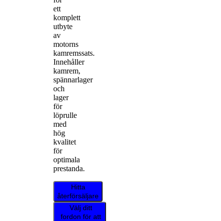
ett
komplett
utbyte
av
motorns
kamremssats.
Innehåller
kamrem,
spännarlager
och
lager
för
löprulle
med
hög
kvalitet
för
optimala
prestanda.
Hitta
återförsäljare
Välj ditt
fordon för att