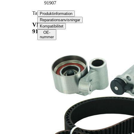
91907
Tand/styrremssats
Produktinformation
Reparationsanvisningar
VKMA
Kompatibilitet
91907
OE-
nummer
Produktinformation
Egenskap
Värde
Tandantal
211
Färg
svart
med
Kompletteringsartikel/tilläggsinfo
spänndämpare,
2
spännrulle
med rundad
Remmar
tandprofil
Bandbredd
34 mm
Produktlista
Artikelnamn
Artikelnummer
Antal
Spännrulle,
1
VKM 71308
tandrem