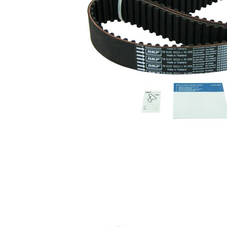
Spännrulle,
1
VKM 71806
tandrem
Styrrulle,
1
VKM 81005
kuggrem
Kuggrem
SKF03947
1