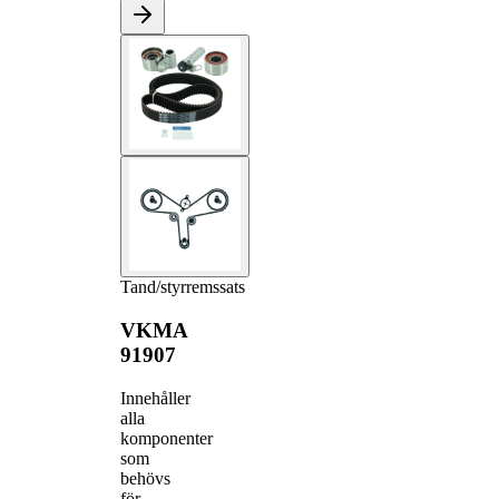
Tand/styrremssats
VKMA
91907
Innehåller
alla
komponenter
som
behövs
för