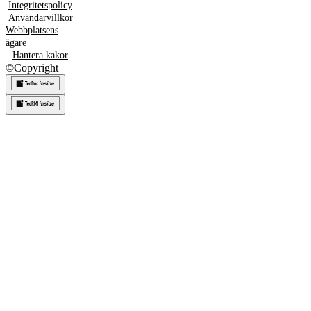
Integritetspolicy
Användarvillkor
Webbplatsens
ägare
Hantera kakor
©
Copyright