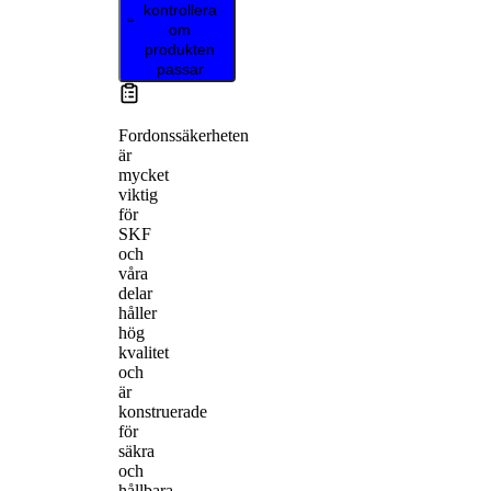
kontrollera
om
produkten
passar
Fordonssäkerheten
är
mycket
viktig
för
SKF
och
våra
delar
håller
hög
kvalitet
och
är
konstruerade
för
säkra
och
hållbara