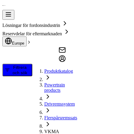
Lösningar för fordonsindustrin
Reservdelar för eftermarknaden
Europe
Filtrera
Produktkatalog
och sök
Powertrain
products
Drivremssystem
Flerspårsremssats
VKMA