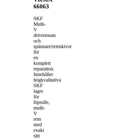
66063
SKF
Multi-
V
drivremsats
och
spännare/remskivor
för
en
komplett
reparation.
Innehåller
högkvalitativa
SKF
lager
för
löprulle,
multi-
V
rem
med
exakt
rätt