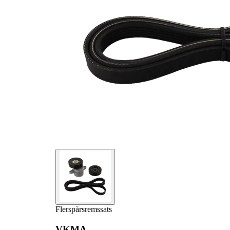
1
VKM 66005
flerspårsrem
Styrrulle,
1
VKM 66006
flerspårsrem
Flerspårsrem
1
VKMV 5PK1650
Flerspårsremssats
VKMA