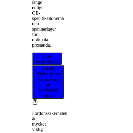
längd
enligt
OE-
specifikationerna
och
spännarlager
för
optimala
prestanda.
Hitta
återförsäljare
Välj ditt
fordon för att
kontrollera
om
produkten
passar
Fordonssäkerheten
är
mycket
viktig