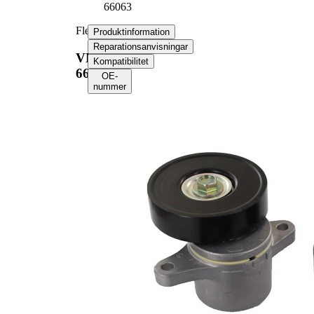
66063
Flerspårsremssats
Produktinformation
Reparationsanvisningar
VKMA
Kompatibilitet
66063
OE-
nummer
Produktinformation
Egenskap
Värde
Längd
1650 mm
Bredd
17,80 mm
Ribbantal
5
Inga SVHC-
SVHC
substanser
tillhanda!
EPDM
Remmaterial
(etylpropylen-
dien-gummi)
Produktlista
Artikelnamn
Artikelnummer
Antal
Remsträckare,