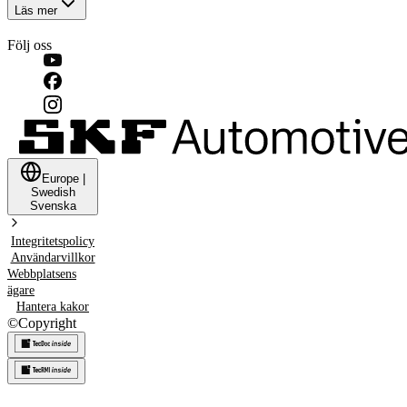
Läs mer
Följ oss
Europe
|
Swedish
Svenska
Integritetspolicy
Användarvillkor
Webbplatsens
ägare
Hantera kakor
©
Copyright