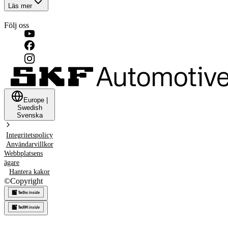
Läs mer
Följ oss
Europe
|
Swedish
Svenska
Integritetspolicy
Användarvillkor
Webbplatsens
ägare
Hantera kakor
©
Copyright