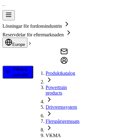
Lösningar för fordonsindustrin
Reservdelar för eftermarknaden
Europe
Filtrera
Produktkatalog
och sök
Powertrain
products
Drivremssystem
Flerspårsremssats
VKMA