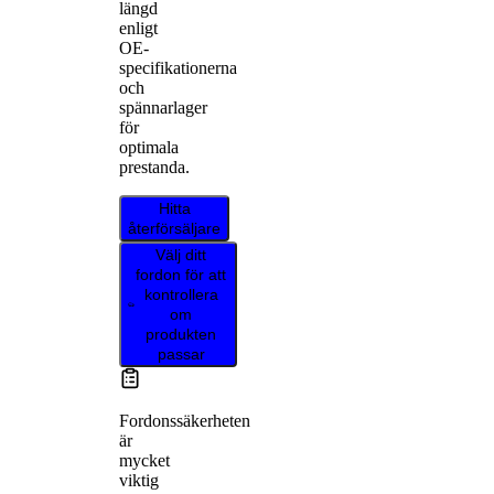
längd
enligt
OE-
specifikationerna
och
spännarlager
för
optimala
prestanda.
Hitta
återförsäljare
Välj ditt
fordon för att
kontrollera
om
produkten
passar
Fordonssäkerheten
är
mycket
viktig