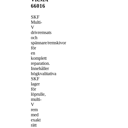
66016
SKF
Multi-
V
drivremsats
och
spännare/remskivor
för
en
komplett
reparation.
Innehåller
högkvalitativa
SKF
lager
för
löprulle,
multi-
V
rem
med
exakt
rätt