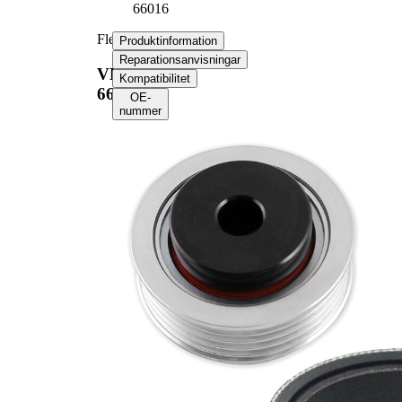
66016
Flerspårsremssats
Produktinformation
Reparationsanvisningar
VKMA
Kompatibilitet
66016
OE-
nummer
Produktinformation
Egenskap
Värde
802
Längd
mm
14,5
Bredd
mm
Ribbantal
4
Produktlista
Artikelnamn
Artikelnummer
Antal
Remsträckare,
1
VKM 66008
flerspårsrem
Flerspårsrem
1
VKMV 4PK802