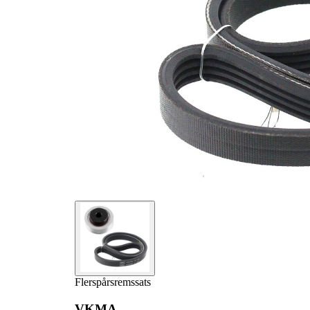
Flerspårsremssats
VKMA