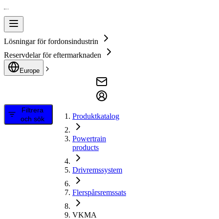
Lösningar för fordonsindustrin
Reservdelar för eftermarknaden
Europe
Filtrera
Produktkatalog
och sök
Powertrain
products
Drivremssystem
Flerspårsremssats
VKMA