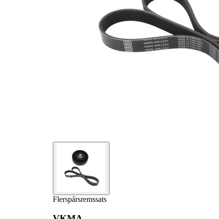
Produktlista
Artikelnamn
Artikelnummer
Antal
Styrrulle,
1
VKM 64019
flerspårsrem
Flerspårsrem
1
VKMV 6PK1255
Flerspårsremssats
VKMA