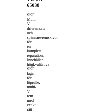
65038
SKF
Multi-
V
drivremsats
och
spännare/remskivor
för
en
komplett
reparation.
Innehåller
högkvalitativa
SKF
lager
för
löprulle,
multi-
V
rem
med
exakt
rätt