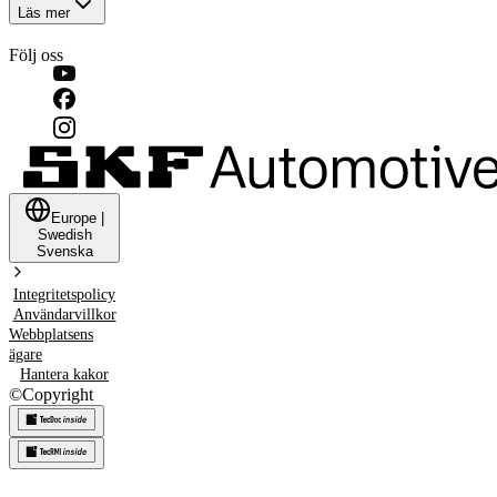
Läs mer
Följ oss
Europe
|
Swedish
Svenska
Integritetspolicy
Användarvillkor
Webbplatsens
ägare
Hantera kakor
©
Copyright