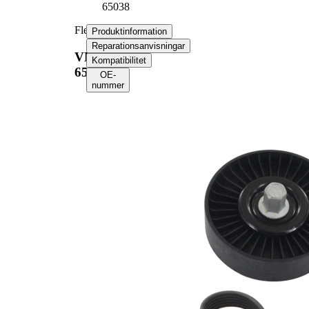
65038
Flerspårsremssats
Produktinformation
Reparationsanvisningar
VKMA
Kompatibilitet
65038
OE-
nummer
Produktinformation
Egenskap
Värde
Längd
1255 mm
Bredd
21,36 mm
Ribbantal
6
Kontrollera
Kompletteringsartikel/tilläggsinfo
generatorfrigång
2
och byt vid beho
Inga SVHC-
SVHC
substanser
tillhanda!
EPDM
Remmaterial
(etylpropylen-
dien-gummi)