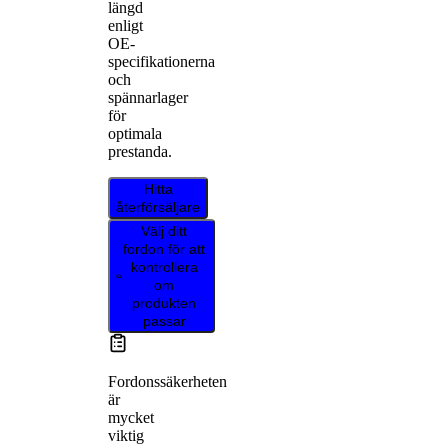
längd
enligt
OE-
specifikationerna
och
spännarlager
för
optimala
prestanda.
Hitta
återförsäljare
Välj ditt
fordon för att
kontrollera
om
produkten
passar
Fordonssäkerheten
är
mycket
viktig