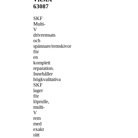
63087
SKF
Multi-
V
drivremsats
och
spännare/remskivor
för
en
komplett
reparation.
Innehåller
högkvalitativa
SKF
lager
för
löprulle,
multi-
V
rem
med
exakt
rätt