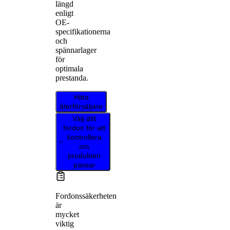
längd
enligt
OE-
specifikationerna
och
spännarlager
för
optimala
prestanda.
Hitta
återförsäljare
Välj ditt
fordon för att
kontrollera
om
produkten
passar
Fordonssäkerheten
är
mycket
viktig