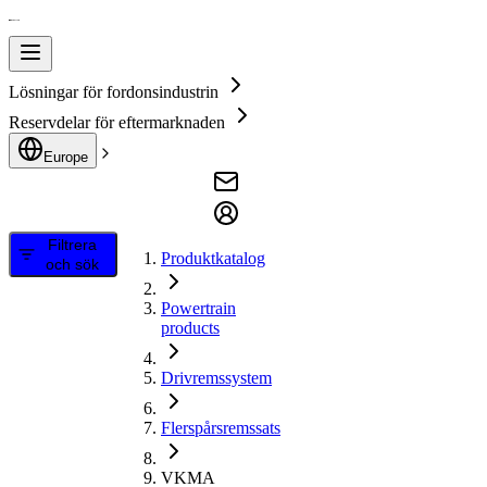
Lösningar för fordonsindustrin
Reservdelar för eftermarknaden
Europe
Filtrera
Produktkatalog
och sök
Powertrain
products
Drivremssystem
Flerspårsremssats
VKMA