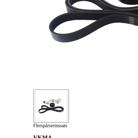
1
VKM 63030
flerspårsrem
Styrrulle,
1
VKM 63031
flerspårsrem
Flerspårsrem
1
VKMV 6PK2094
Flerspårsremssats
VKMA