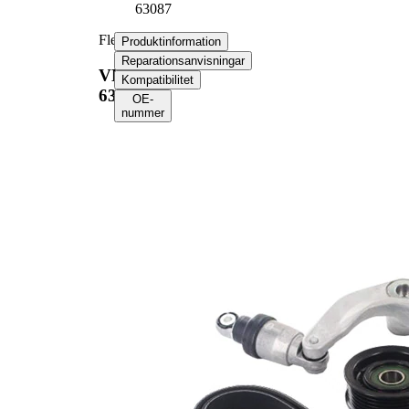
63087
Flerspårsremssats
Produktinformation
Reparationsanvisningar
VKMA
Kompatibilitet
63087
OE-
nummer
Produktinformation
Egenskap
Värde
Längd
2094 mm
Bredd
21,36 mm
Ribbantal
6
Inga SVHC-
SVHC
substanser
tillhanda!
EPDM
Remmaterial
(etylpropylen-
dien-gummi)
Produktlista
Artikelnamn
Artikelnummer
Antal
Remsträckare,