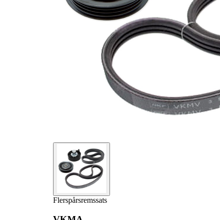
Remsträckare,
1
VKM 62013
flerspårsrem
Flerspårsrem
1
VKMV 3PK668
Flerspårsrem
1
VKMV 4PK1068
Flerspårsremssats
VKMA