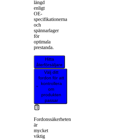
längd
enligt
OE-
specifikationerna
och
spännarlager
för
optimala
prestanda.
Hitta
återförsäljare
Välj ditt
fordon för att
kontrollera
om
produkten
passar
Fordonssäkerheten
är
mycket
viktig