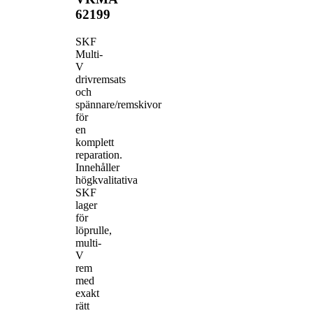
62199
SKF
Multi-
V
drivremsats
och
spännare/remskivor
för
en
komplett
reparation.
Innehåller
högkvalitativa
SKF
lager
för
löprulle,
multi-
V
rem
med
exakt
rätt