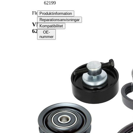
62199
Flerspårsremssats
Produktinformation
Reparationsanvisningar
VKMA
Kompatibilitet
62199
OE-
nummer
Produktinformation
Egenskap
Värde
Längd 1/ Längd 2
1068 mm
Längd 1/ Längd 2
668 mm
Bredd
14 mm
Ribbantal
3
Ribbantal
4
Kontrollera
Kompletteringsartikel/tilläggsinfo
generatorfrigång
2
och byt vid beho
Produktlista
Artikelnamn
Artikelnummer
Antal
Remsträckare,
1
VKM 62012
flerspårsrem