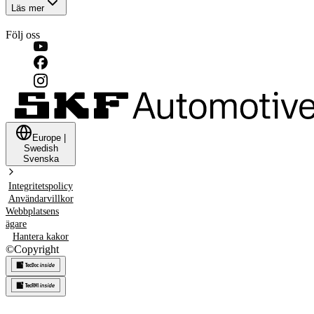
Läs mer
Följ oss
Europe
|
Swedish
Svenska
Integritetspolicy
Användarvillkor
Webbplatsens
ägare
Hantera kakor
©
Copyright