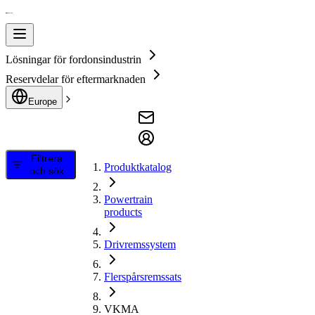
Lösningar för fordonsindustrin
Reservdelar för eftermarknaden
Europe
Filtrera
Produktkatalog
och sök
Powertrain
products
Drivremssystem
Flerspårsremssats
VKMA