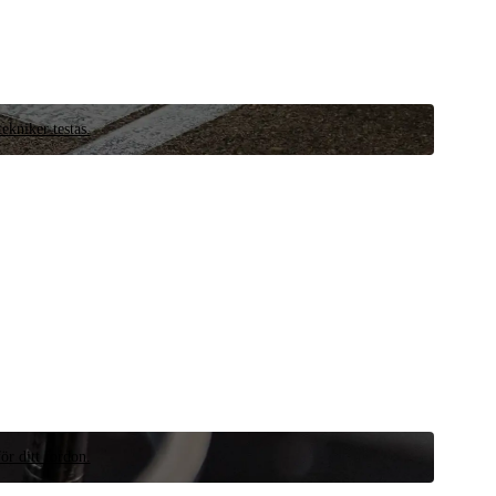
ekniker testas.
ör ditt fordon.