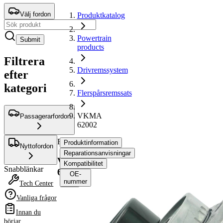
Välj fordon
Produktkatalog
Powertrain
Submit
products
Filtrera
Drivremssystem
efter
kategori
Flerspårsremssats
VKMA
Passagerarfordon
62002
Flerspårsremssats
Produktinformation
Nyttofordon
Reparationsanvisningar
VKMA
Kompatibilitet
Snabblänkar
62002
OE-
nummer
Tech Center
Vanliga frågor
Produktinformation
Innan du
Egenskap
Värde
börjar