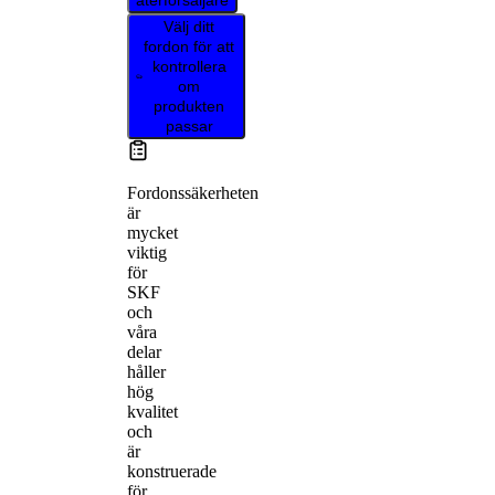
återförsäljare
Välj ditt
fordon för att
kontrollera
om
produkten
passar
Fordonssäkerheten
är
mycket
viktig
för
SKF
och
våra
delar
håller
hög
kvalitet
och
är
konstruerade
för