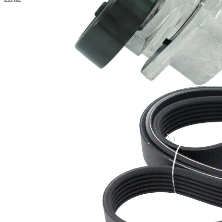
Längd
2245 mm
Bredd
21,36 mm
Ribbantal
6
Inga SVHC-
SVHC
substanser
tillhanda!
EPDM
Remmaterial
(etylpropylen-
dien-gummi)
Produktlista
Artikelnamn
Artikelnummer
Antal
Remsträckare,
1
VKM 62002
flerspårsrem
Flerspårsrem
1
VKMV 6PK2245