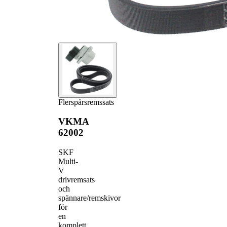
Flerspårsremssats
VKMA
62002
SKF
Multi-
V
drivremsats
och
spännare/remskivor
för
en
komplett