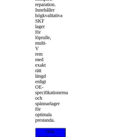
reparation.
Innehåller
högkvalitativa
SKF
lager
för
löprulle,
multi-
V
rem
med
exakt
rätt
längd
enligt
OE-
specifikationerna
och
spännarlager
för
optimala
prestanda.
Hitta