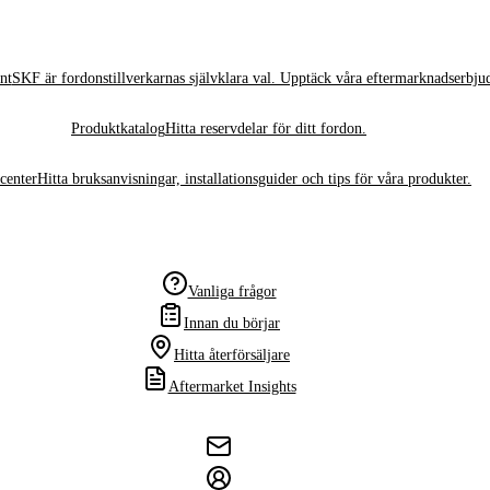
nt
SKF är fordonstillverkarnas självklara val. Upptäck våra eftermarknadserbju
Produktkatalog
Hitta reservdelar för ditt fordon.
center
Hitta bruksanvisningar, installationsguider och tips för våra produkter.
Vanliga frågor
Innan du börjar
Hitta återförsäljare
Aftermarket Insights