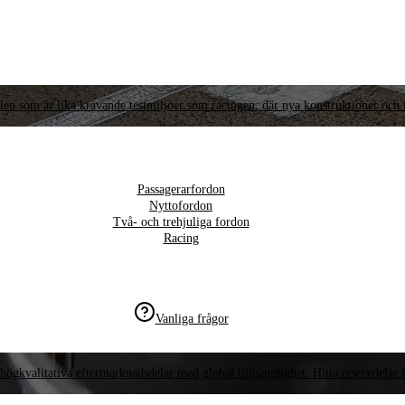
llen som är lika krävande testmiljöer som racingen, där nya konstruktioner och t
Passagerarfordon
Nyttofordon
Två- och trehjuliga fordon
Racing
Vanliga frågor
högkvalitativa eftermarknadsdelar med global tillgänglighet. Hitta reservdelar f