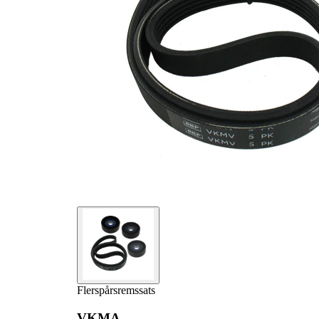
1
VKM 38123
flerspårsrem
Styrrulle,
1
VKM 38130
flerspårsrem
Styrrulle,
1
VKM 38131
flerspårsrem
Flerspårsrem
1
VKMV 5PK1745
Flerspårsremssats
VKMA