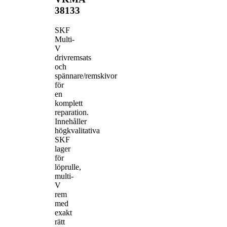
38133
SKF
Multi-
V
drivremsats
och
spännare/remskivor
för
en
komplett
reparation.
Innehåller
högkvalitativa
SKF
lager
för
löprulle,
multi-
V
rem
med
exakt
rätt