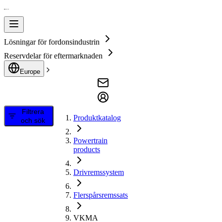
Lösningar för fordonsindustrin
Reservdelar för eftermarknaden
Europe
Filtrera
Produktkatalog
och sök
Powertrain
products
Drivremssystem
Flerspårsremssats
VKMA