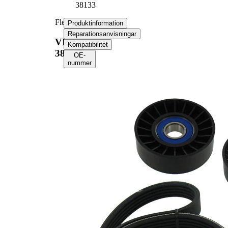
38133
Flerspårsremssats
Produktinformation
Reparationsanvisningar
VKMA
Kompatibilitet
38133
OE-
nummer
Produktinformation
Egenskap
Värde
Längd
1745 mm
Bredd
17,80 mm
Ribbantal
5
Inga SVHC-
SVHC
substanser
tillhanda!
EPDM
Remmaterial
(etylpropylen-
dien-gummi)
Produktlista
Artikelnamn
Artikelnummer
Antal
Remsträckare,