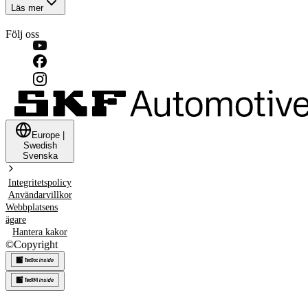
Läs mer
Följ oss
Europe
|
Swedish
Svenska
Integritetspolicy
Användarvillkor
Webbplatsens
ägare
Hantera kakor
©
Copyright