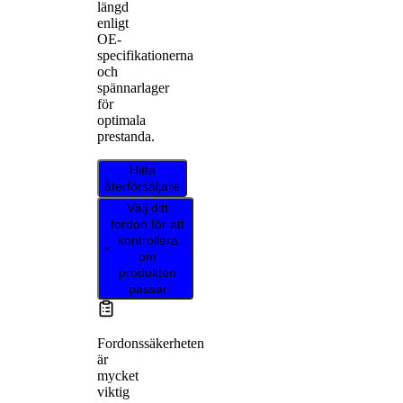
längd
enligt
OE-
specifikationerna
och
spännarlager
för
optimala
prestanda.
Hitta
återförsäljare
Välj ditt
fordon för att
kontrollera
om
produkten
passar
Fordonssäkerheten
är
mycket
viktig