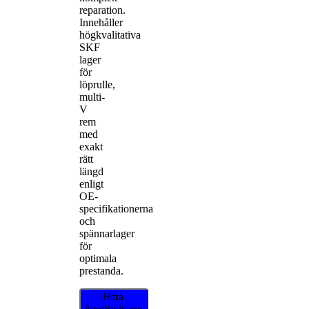
reparation.
Innehåller
högkvalitativa
SKF
lager
för
löprulle,
multi-
V
rem
med
exakt
rätt
längd
enligt
OE-
specifikationerna
och
spännarlager
för
optimala
prestanda.
Hitta