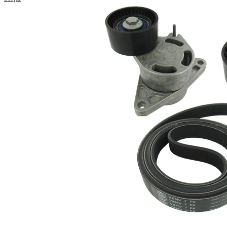
Längd
1770 mm
Bredd
24,92 mm
Ribbantal
7
Kontrollera
Kompletteringsartikel/tilläggsinfo
generatorfrigång
2
och byt vid behov
Inga SVHC-
SVHC
substanser
tillhanda!
EPDM
Remmaterial
(etylpropylen-
dien-gummi)
Produktlista
Artikelnamn
Artikelnummer
Antal
Styrrulle,
1
VKM 36040
flerspårsrem
Remsträckare,
1
VKM 36041
flerspårsrem
Flerspårsrem
1
VKMV 7PK1770