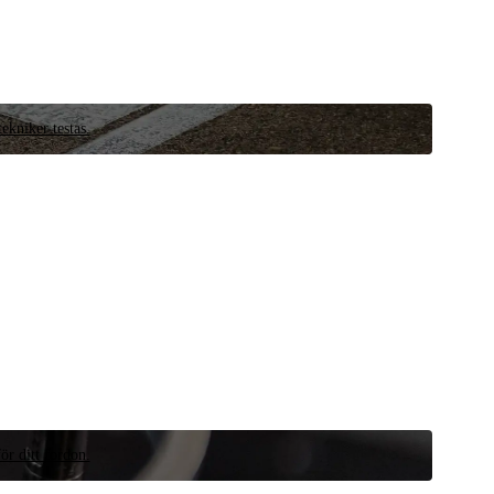
ekniker testas.
ör ditt fordon.