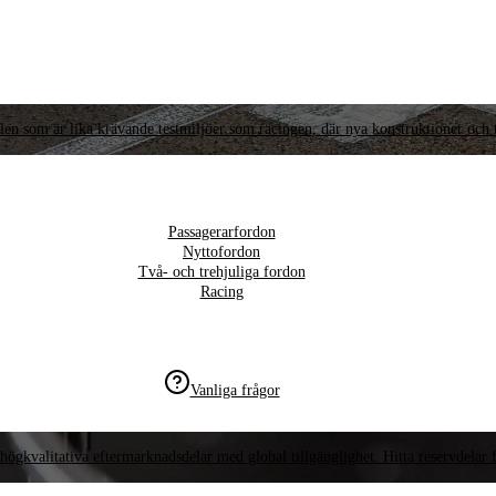
llen som är lika krävande testmiljöer som racingen, där nya konstruktioner och t
Passagerarfordon
Nyttofordon
Två- och trehjuliga fordon
Racing
Vanliga frågor
högkvalitativa eftermarknadsdelar med global tillgänglighet. Hitta reservdelar f