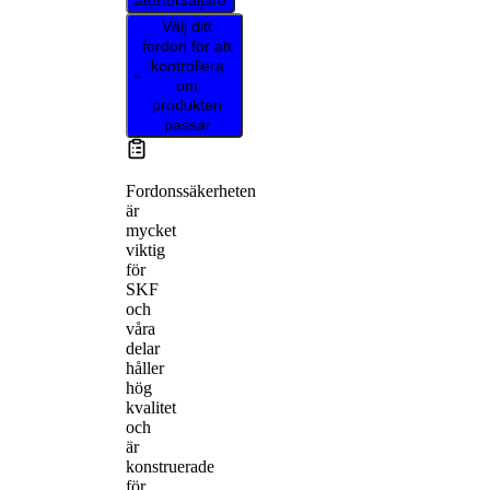
återförsäljare
Välj ditt
fordon för att
kontrollera
om
produkten
passar
Fordonssäkerheten
är
mycket
viktig
för
SKF
och
våra
delar
håller
hög
kvalitet
och
är
konstruerade
för