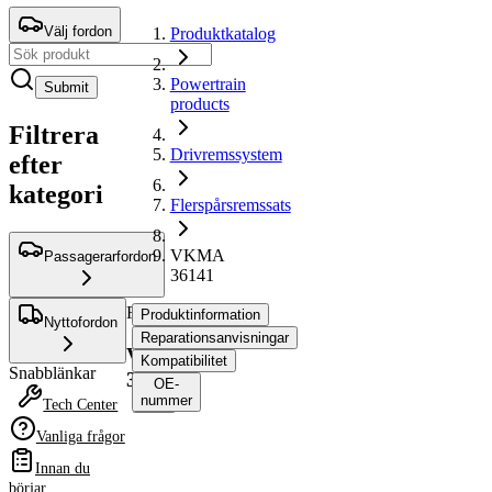
Välj fordon
Produktkatalog
Powertrain
Submit
products
Filtrera
Drivremssystem
efter
kategori
Flerspårsremssats
VKMA
Passagerarfordon
36141
Flerspårsremssats
Produktinformation
Nyttofordon
Reparationsanvisningar
VKMA
Kompatibilitet
Snabblänkar
36141
OE-
nummer
Tech Center
Vanliga frågor
Produktinformation
Innan du
Egenskap
Värde
börjar