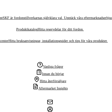
nt
SKF är fordonstillverkarnas självklara val. Upptäck våra eftermarknadserbju
Produktkatalog
Hitta reservdelar för ditt fordon.
center
Hitta bruksanvisningar, installationsguider och tips för våra produkter.
Vanliga frågor
Innan du börjar
Hitta återförsäljare
Aftermarket Insights