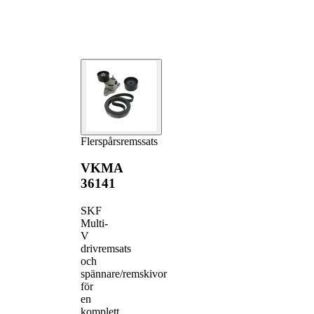
Flerspårsremssats
VKMA
36141
SKF
Multi-
V
drivremsats
och
spännare/remskivor
för
en
komplett