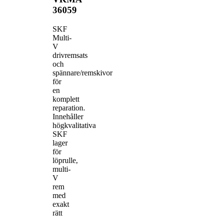
36059
SKF
Multi-
V
drivremsats
och
spännare/remskivor
för
en
komplett
reparation.
Innehåller
högkvalitativa
SKF
lager
för
löprulle,
multi-
V
rem
med
exakt
rätt