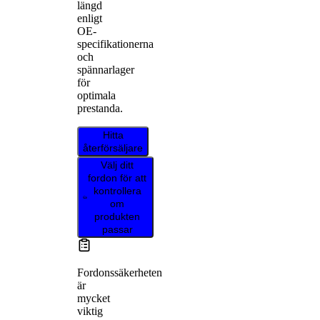
längd
enligt
OE-
specifikationerna
och
spännarlager
för
optimala
prestanda.
Hitta
återförsäljare
Välj ditt
fordon för att
kontrollera
om
produkten
passar
Fordonssäkerheten
är
mycket
viktig