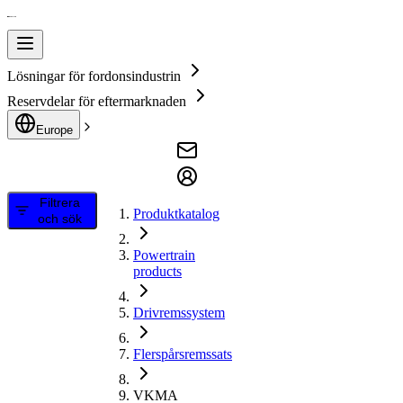
Lösningar för fordonsindustrin
Reservdelar för eftermarknaden
Europe
Filtrera
Produktkatalog
och sök
Powertrain
products
Drivremssystem
Flerspårsremssats
VKMA