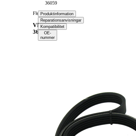
36059
Flerspårsremssats
Produktinformation
Reparationsanvisningar
VKMA
Kompatibilitet
36059
OE-
nummer
Produktinformation
Egenskap
Värde
Längd
910 mm
Bredd
17,80 mm
Ribbantal
5
Kontrollera
Kompletteringsartikel/tilläggsinfo
generatorfrigång
2
och byt vid beho
Inga SVHC-
SVHC
substanser
tillhanda!
EPDM
Remmaterial
(etylpropylen-
dien-gummi)