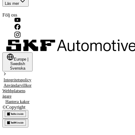
Läs mer
Följ oss
Europe
|
Swedish
Svenska
Integritetspolicy
Användarvillkor
Webbplatsens
ägare
Hantera kakor
©
Copyright