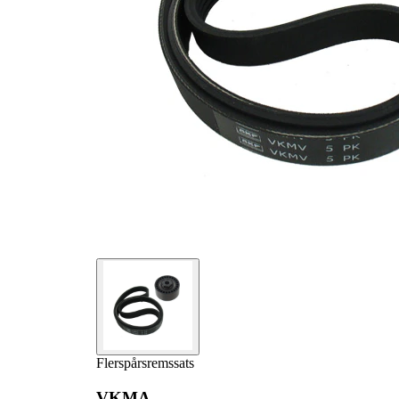
Produktlista
Artikelnamn
Artikelnummer
Antal
Remsträckare,
1
VKM 36023
flerspårsrem
Flerspårsrem
1
VKMV 5PK910
Flerspårsremssats
VKMA