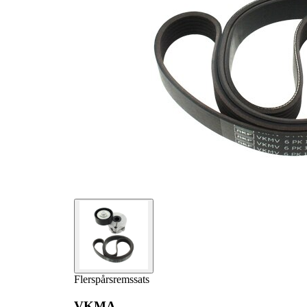
Produktlista
Artikelnamn
Artikelnummer
Antal
Remsträckare,
1
VKM 35340
flerspårsrem
Flerspårsrem
1
VKMV 6PK1318
Flerspårsremssats
VKMA