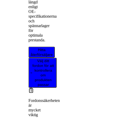
längd
enligt
OE-
specifikationerna
och
spännarlager
för
optimala
prestanda.
Hitta
återförsäljare
Välj ditt
fordon för att
kontrollera
om
produkten
passar
Fordonssäkerheten
är
mycket
viktig