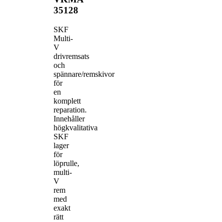
35128
SKF
Multi-
V
drivremsats
och
spännare/remskivor
för
en
komplett
reparation.
Innehåller
högkvalitativa
SKF
lager
för
löprulle,
multi-
V
rem
med
exakt
rätt