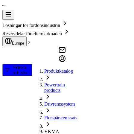
Lösningar för fordonsindustrin
Reservdelar för eftermarknaden
Europe
Filtrera
Produktkatalog
och sök
Powertrain
products
Drivremssystem
Flerspårsremssats
VKMA