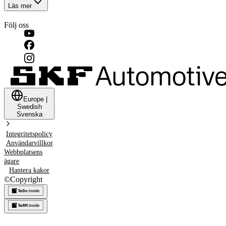
Läs mer
Följ oss
Europe
|
Swedish
Svenska
Integritetspolicy
Användarvillkor
Webbplatsens
ägare
Hantera kakor
©
Copyright