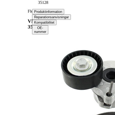
35128
Flerspårsremssats
Produktinformation
Reparationsanvisningar
VKMA
Kompatibilitet
35128
OE-
nummer
Produktinformation
Egenskap
Värde
Längd
1318 mm
Bredd
21,36 mm
Ribbantal
6
Kontrollera
Kompletteringsartikel/tilläggsinfo
generatorfrigång
2
och byt vid beho
Inga SVHC-
SVHC
substanser
tillhanda!
EPDM
Remmaterial
(etylpropylen-
dien-gummi)