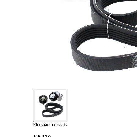
Produktlista
Artikelnamn
Artikelnummer
Antal
Styrrulle,
1
VKM 34051
flerspårsrem
Remsträckare,
1
VKM 34052
flerspårsrem
Flerspårsrem
1
VKMV 6PK2227
Flerspårsremssats
VKMA