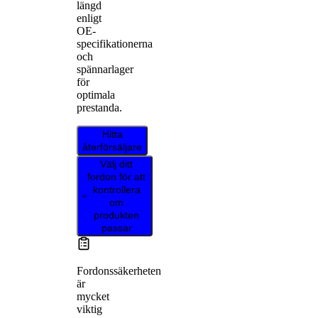
längd
enligt
OE-
specifikationerna
och
spännarlager
för
optimala
prestanda.
Hitta
återförsäljare
Välj ditt
fordon för att
kontrollera
om
produkten
passar
Fordonssäkerheten
är
mycket
viktig