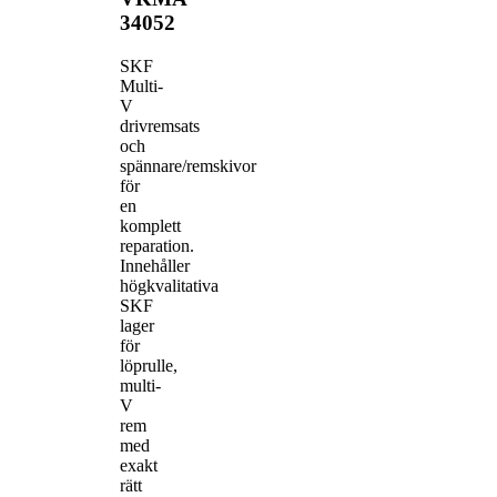
34052
SKF
Multi-
V
drivremsats
och
spännare/remskivor
för
en
komplett
reparation.
Innehåller
högkvalitativa
SKF
lager
för
löprulle,
multi-
V
rem
med
exakt
rätt