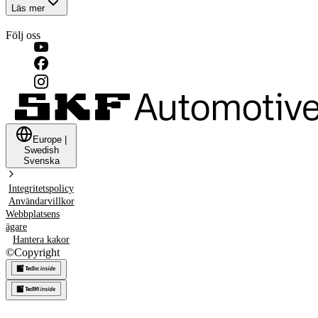
Läs mer
Följ oss
Europe
|
Swedish
Svenska
Integritetspolicy
Användarvillkor
Webbplatsens
ägare
Hantera kakor
©
Copyright