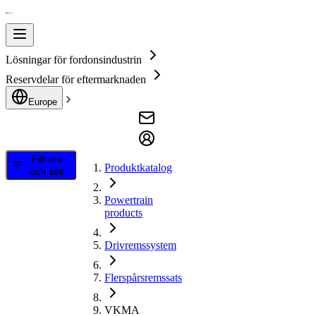
Lösningar för fordonsindustrin
Reservdelar för eftermarknaden
Europe
Filtrera
Produktkatalog
och sök
Powertrain
products
Drivremssystem
Flerspårsremssats
VKMA