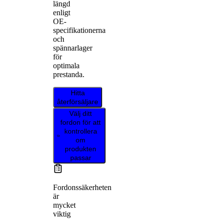
längd
enligt
OE-
specifikationerna
och
spännarlager
för
optimala
prestanda.
Hitta
återförsäljare
Välj ditt
fordon för att
kontrollera
om
produkten
passar
Fordonssäkerheten
är
mycket
viktig