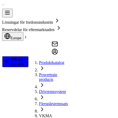
Lösningar för fordonsindustrin
Reservdelar för eftermarknaden
Europe
Filtrera
Produktkatalog
och sök
Powertrain
products
Drivremssystem
Flerspårsremssats
VKMA