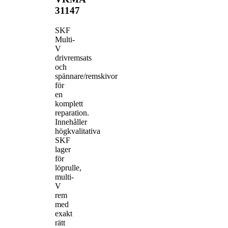
31147
SKF
Multi-
V
drivremsats
och
spännare/remskivor
för
en
komplett
reparation.
Innehåller
högkvalitativa
SKF
lager
för
löprulle,
multi-
V
rem
med
exakt
rätt