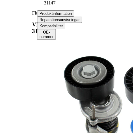
31147
Flerspårsremssats
Produktinformation
Reparationsanvisningar
VKMA
Kompatibilitet
31147
OE-
nummer
Produktinformation
Egenskap
Värde
Längd
1080 mm
Bredd
21,36 mm
Ribbantal
6
Inga SVHC-
SVHC
substanser
tillhanda!
EPDM
Remmaterial
(etylpropylen-
dien-gummi)
Produktlista
Artikelnamn
Artikelnummer
Antal
Styrrulle,