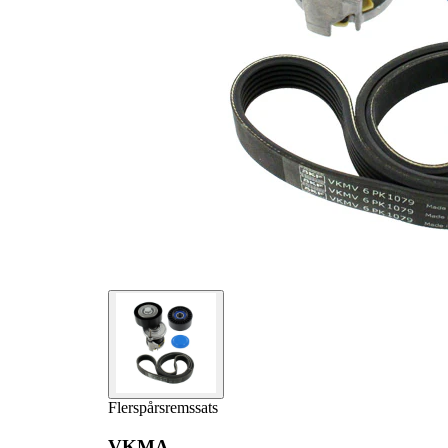
1
VKM 31008
flerspårsrem
Remsträckare,
1
VKM 31058
flerspårsrem
Flerspårsrem
1
VKMV 6PK1080
Flerspårsremssats
VKMA