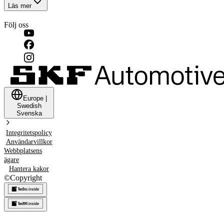
Läs mer
Följ oss
Europe
|
Swedish
Svenska
Integritetspolicy
Användarvillkor
Webbplatsens
ägare
Hantera kakor
©
Copyright