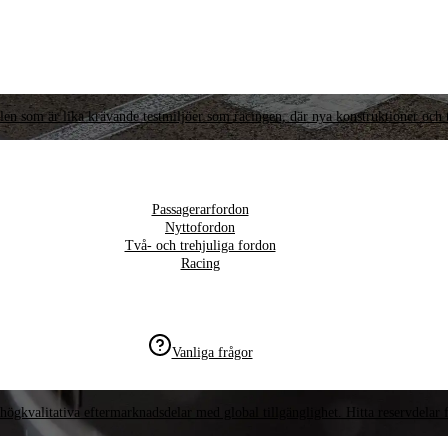
llen som är lika krävande testmiljöer som racingen, där nya konstruktioner och t
Passagerarfordon
Nyttofordon
Två- och trehjuliga fordon
Racing
Vanliga frågor
högkvalitativa eftermarknadsdelar med global tillgänglighet. Hitta reservdelar f