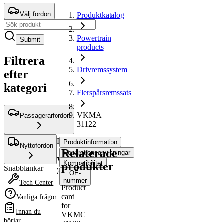
Välj fordon
Produktkatalog
Powertrain
Submit
products
Filtrera
Drivremssystem
efter
kategori
Flerspårsremssats
VKMA
Passagerarfordon
31122
Flerspårsremssats
Produktinformation
Nyttofordon
Relaterade
Reparationsanvisningar
VKMA
Kompatibilitet
produkter
Snabblänkar
31122
OE-
nummer
Tech Center
Product
card
Vanliga frågor
for
Produktinformation
Innan du
VKMC
Egenskap
Värde
börjar