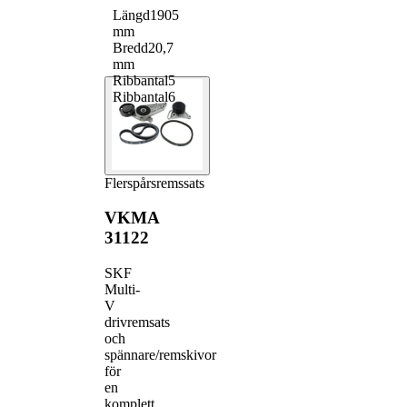
Flerspårsrem
1
VKMV 4PK855
Längd
1905
Flerspårsrem
1
VKMV 5PK1300
mm
Bredd
20,7
mm
Ribbantal
5
Ribbantal
6
Flerspårsremssats
VKMA
31122
SKF
Multi-
V
drivremsats
och
spännare/remskivor
för
en
komplett