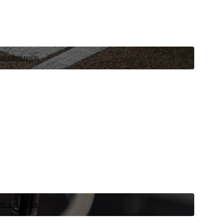
ekniker testas.
ör ditt fordon.