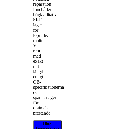
reparation.
Innehåller
högkvalitativa
SKF
lager
för
löprulle,
multi-
V
rem
med
exakt
rätt
längd
enligt
OE-
specifikationerna
och
spännarlager
för
optimala
prestanda.
Hitta