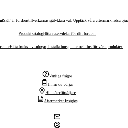
nt
SKF är fordonstillverkarnas självklara val. Upptäck våra eftermarknadserbju
Produktkatalog
Hitta reservdelar för ditt fordon.
center
Hitta bruksanvisningar, installationsguider och tips för våra produkter.
Vanliga frågor
Innan du börjar
Hitta återförsäljare
Aftermarket Insights