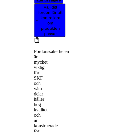
återförsäljare
Välj ditt
fordon för att
kontrollera
om
produkten
passar
Fordonssäkerheten
är
mycket
viktig
för
SKF
och
våra
delar
håller
hög
kvalitet
och
är
konstruerade
för