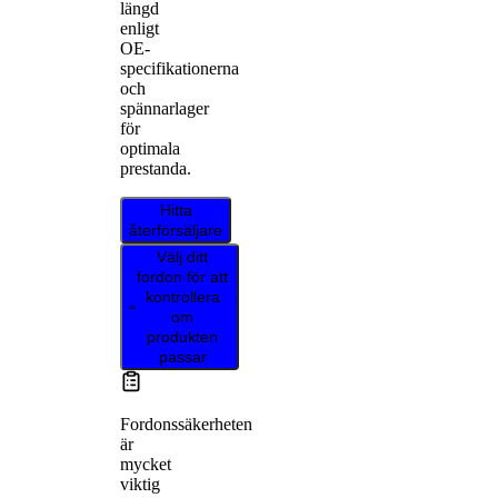
längd
enligt
OE-
specifikationerna
och
spännarlager
för
optimala
prestanda.
Hitta
återförsäljare
Välj ditt
fordon för att
kontrollera
om
produkten
passar
Fordonssäkerheten
är
mycket
viktig