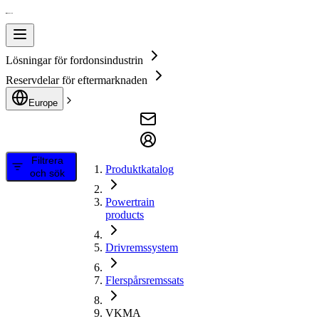
Lösningar för fordonsindustrin
Reservdelar för eftermarknaden
Europe
Filtrera
Produktkatalog
och sök
Powertrain
products
Drivremssystem
Flerspårsremssats
VKMA