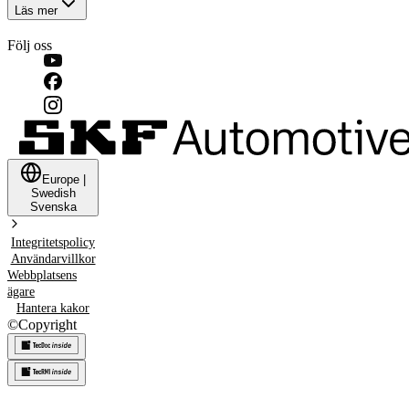
Läs mer
Följ oss
Europe
|
Swedish
Svenska
Integritetspolicy
Användarvillkor
Webbplatsens
ägare
Hantera kakor
©
Copyright