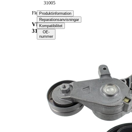
31005
Flerspårsremssats
Produktinformation
Reparationsanvisningar
VKMA
Kompatibilitet
31005
OE-
nummer
Produktinformation
Egenskap
Värde
Längd
1660 mm
Bredd
21,36 mm
Ribbantal
6
Kontrollera
Kompletteringsartikel/tilläggsinfo
generatorfrigång
2
och byt vid beho
Inga SVHC-
SVHC
substanser
tillhanda!
EPDM
Remmaterial
(etylpropylen-
dien-gummi)