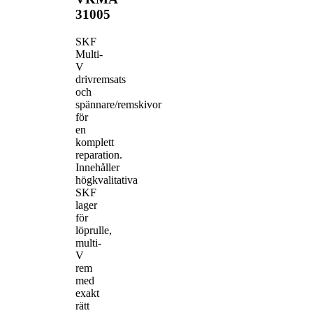
31005
SKF
Multi-
V
drivremsats
och
spännare/remskivor
för
en
komplett
reparation.
Innehåller
högkvalitativa
SKF
lager
för
löprulle,
multi-
V
rem
med
exakt
rätt