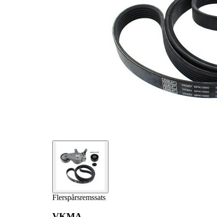
Produktlista
Artikelnamn
Artikelnummer
Antal
Styrrulle,
1
VKM 31002
flerspårsrem
Remsträckare,
1
VKM 31018
flerspårsrem
Flerspårsrem
1
VKMV 6PK1660
Flerspårsremssats
VKMA