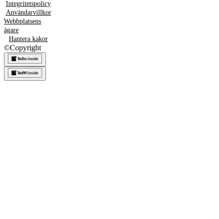
Integritetspolicy
Användarvillkor
Webbplatsens
ägare
Hantera kakor
©
Copyright