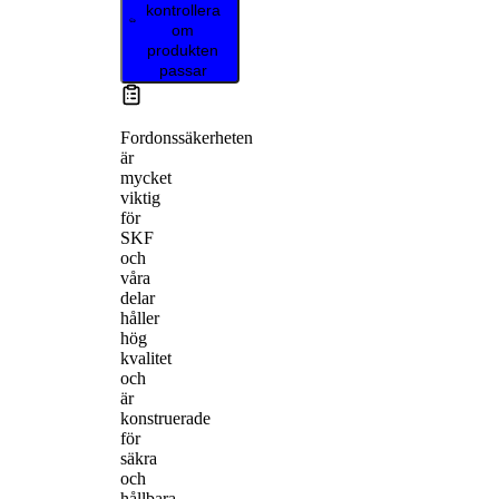
kontrollera
om
produkten
passar
Fordonssäkerheten
är
mycket
viktig
för
SKF
och
våra
delar
håller
hög
kvalitet
och
är
konstruerade
för
säkra
och
hållbara