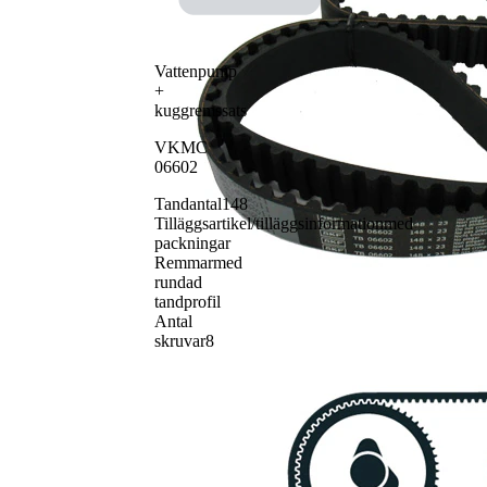
1
VKM 26602
kuggrem
Bricka
SKF02743
1
Kuggrem
SKF04229
1
Vattenpump
+
kuggremssats
VKMC
06602
Tandantal
148
Tilläggsartikel/tilläggsinformation
med
packningar
Remmar
med
rundad
tandprofil
Antal
skruvar
8