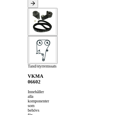
Tand/styrremssats
VKMA
06602
Innehåller
alla
komponenter
som
behövs
för