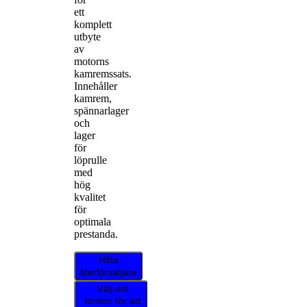
ett
komplett
utbyte
av
motorns
kamremssats.
Innehåller
kamrem,
spännarlager
och
lager
för
löprulle
med
hög
kvalitet
för
optimala
prestanda.
Hitta
återförsäljare
Välj ditt
fordon för att