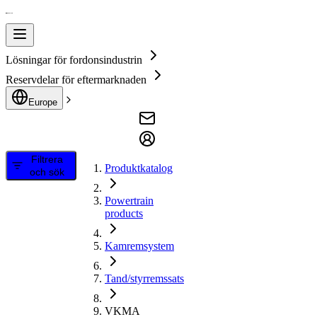
Lösningar för fordonsindustrin
Reservdelar för eftermarknaden
Europe
Filtrera
Produktkatalog
och sök
Powertrain
products
Kamremsystem
Tand/styrremssats
VKMA