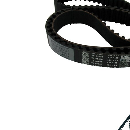
Styrrulle,
1
VKM 25215
kuggrem
Kuggrem
1
VKMT 05609