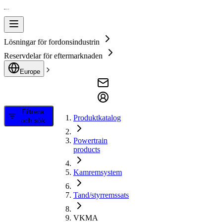
Lösningar för fordonsindustrin
Reservdelar för eftermarknaden
Europe
Filtrera
Produktkatalog
och sök
Powertrain
products
Kamremsystem
Tand/styrremssats
VKMA