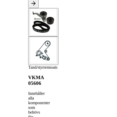
Tand/styrremssats
VKMA
05606
Innehåller
alla
komponenter
som
behövs
för