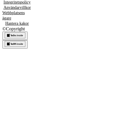
Integritetspolicy
Användarvillkor
Webbplatsens
ägare
Hantera kakor
©
Copyright