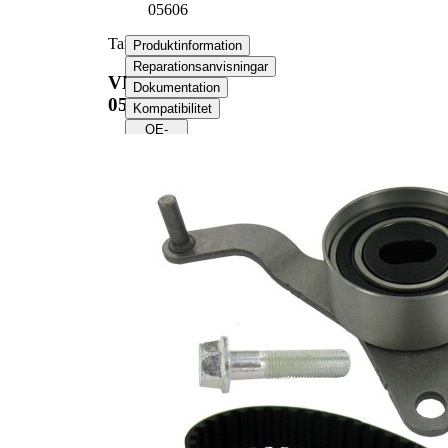
05606
Tand/styrremssats
Produktinformation
Reparationsanvisningar
VKMA
Dokumentation
05606
Kompatibilitet
OE-
nummer
Produktinformation
Egenskap
Värde
Tandantal
131
Färg
svart
med rundad
Remmar
tandprofil
Bandbredd
25 mm
PTFE
Remmaterial
(polytetrafluoretylen)
Produktlista
Artikelnamn
Artikelnummer
Antal
Spännrulle,
1
VKM 15215
tandrem