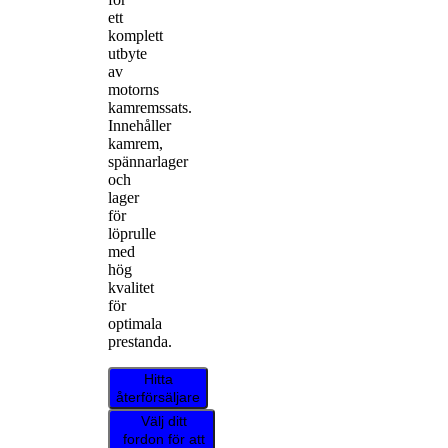
ett
komplett
utbyte
av
motorns
kamremssats.
Innehåller
kamrem,
spännarlager
och
lager
för
löprulle
med
hög
kvalitet
för
optimala
prestanda.
Hitta
återförsäljare
Välj ditt
fordon för att