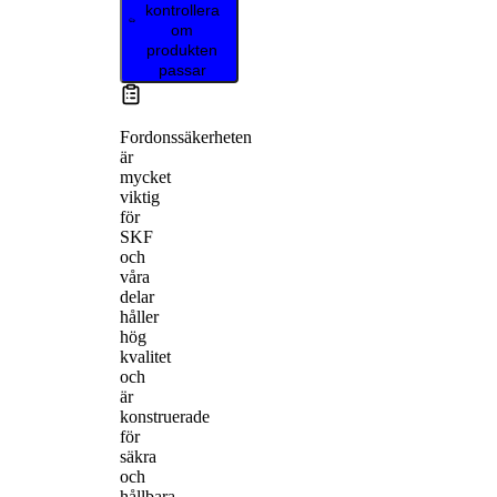
kontrollera
om
produkten
passar
Fordonssäkerheten
är
mycket
viktig
för
SKF
och
våra
delar
håller
hög
kvalitet
och
är
konstruerade
för
säkra
och
hållbara