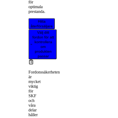
för
optimala
prestanda.
Hitta
återförsäljare
Välj ditt
fordon för att
kontrollera
om
produkten
passar
Fordonssäkerheten
är
mycket
viktig
för
SKF
och
våra
delar
håller