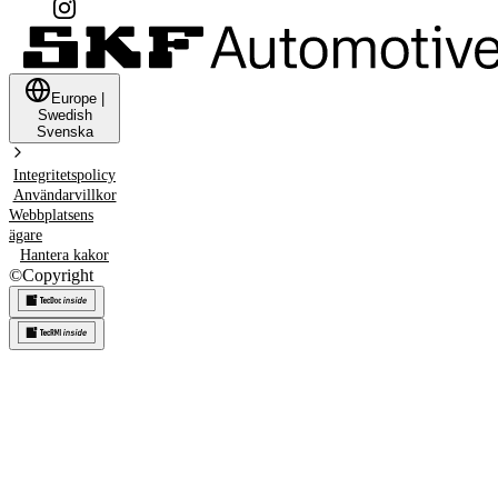
Europe
|
Swedish
Svenska
Integritetspolicy
Användarvillkor
Webbplatsens
ägare
Hantera kakor
©
Copyright