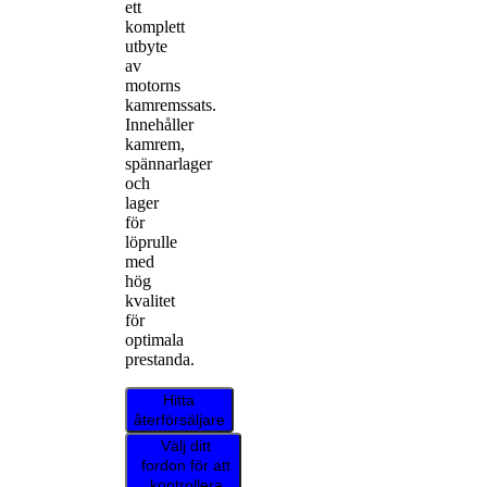
ett
komplett
utbyte
av
motorns
kamremssats.
Innehåller
kamrem,
spännarlager
och
lager
för
löprulle
med
hög
kvalitet
för
optimala
prestanda.
Hitta
återförsäljare
Välj ditt
fordon för att
kontrollera