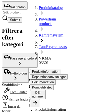
Välj fordon
Produktkatalog
Powertrain
Submit
products
Filtrera
Kamremsystem
efter
kategori
Tand/styrremssats
VKMA
Passagerarfordon
03301
Tand/styrremssats
Produktinformation
Nyttofordon
Reparationsanvisningar
VKMA
Dokumentation
Snabblänkar
03301
Kompatibilitet
Tech Center
OE-
Tillverkas
nummer
Vanliga frågor
inte
längre
Innan du
Produktinformation
av
börjar