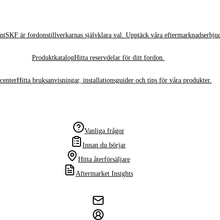
nt
SKF är fordonstillverkarnas självklara val. Upptäck våra eftermarknadserbju
Produktkatalog
Hitta reservdelar för ditt fordon.
center
Hitta bruksanvisningar, installationsguider och tips för våra produkter.
Vanliga frågor
Innan du börjar
Hitta återförsäljare
Aftermarket Insights