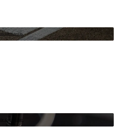
ekniker testas.
ör ditt fordon.