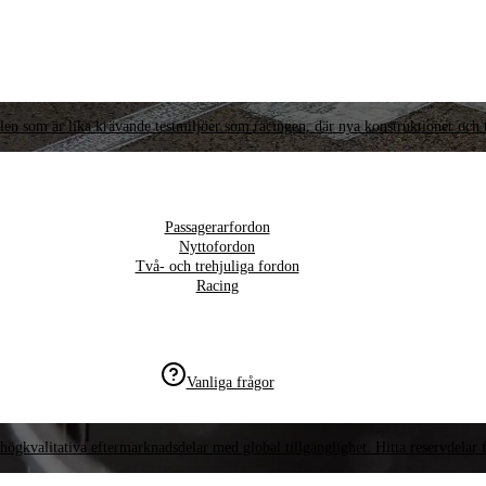
llen som är lika krävande testmiljöer som racingen, där nya konstruktioner och t
Passagerarfordon
Nyttofordon
Två- och trehjuliga fordon
Racing
Vanliga frågor
högkvalitativa eftermarknadsdelar med global tillgänglighet. Hitta reservdelar f