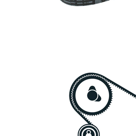
Kuggrem
SKF04128
1