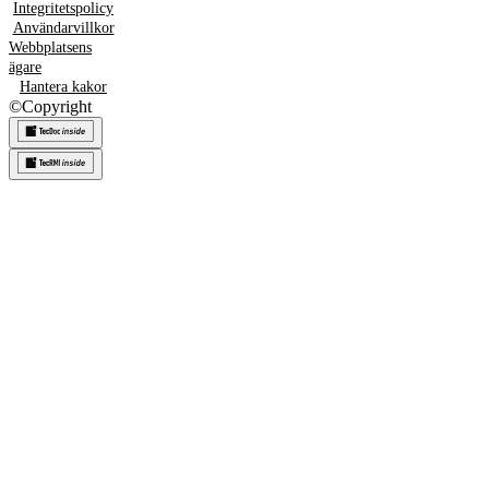
Integritetspolicy
Användarvillkor
Webbplatsens
ägare
Hantera kakor
©
Copyright