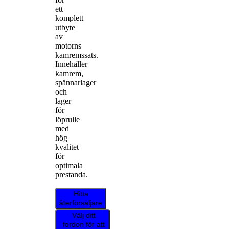
ett
komplett
utbyte
av
motorns
kamremssats.
Innehåller
kamrem,
spännarlager
och
lager
för
löprulle
med
hög
kvalitet
för
optimala
prestanda.
Hitta
återförsäljare
Välj ditt
fordon för att