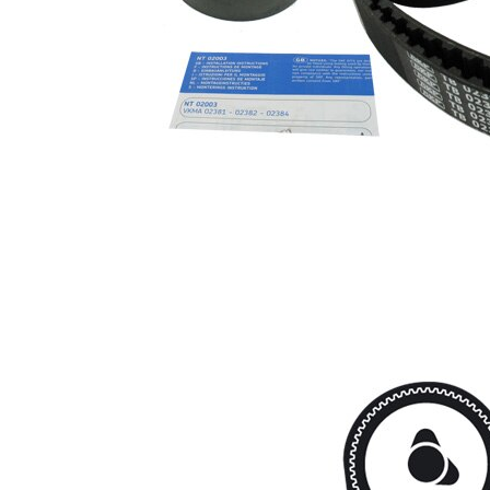
SKF00515
2
kuggrem
Kuggrem
SKF04078
1