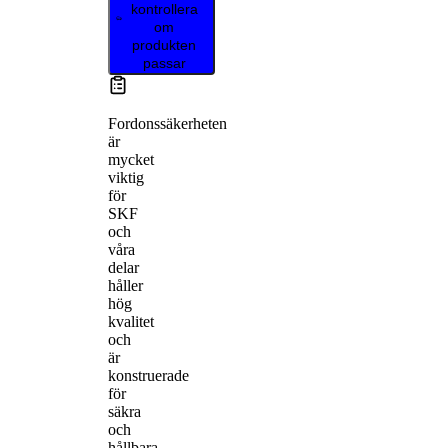
kontrollera
om
produkten
passar
Fordonssäkerheten
är
mycket
viktig
för
SKF
och
våra
delar
håller
hög
kvalitet
och
är
konstruerade
för
säkra
och
hållbara