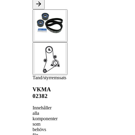
Tand/styrremssats
VKMA
02382
Innehåller
alla
komponenter
som
behövs
för