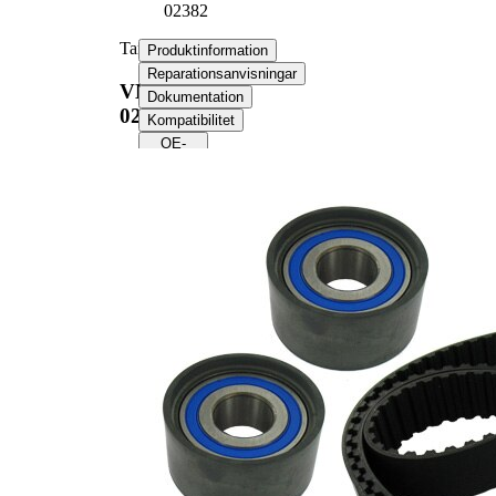
02382
Tand/styrremssats
Produktinformation
Reparationsanvisningar
VKMA
Dokumentation
02382
Kompatibilitet
OE-
nummer
Produktinformation
Egenskap
Värde
Tandantal
153
Färg
svart
med
Remmar
trapetspormad
tandprofil
Bandbredd
30 mm
Produktlista
Artikelnamn
Artikelnummer
Antal
Styrrulle,
1
VKM 22385
kuggrem
Styrrulle,