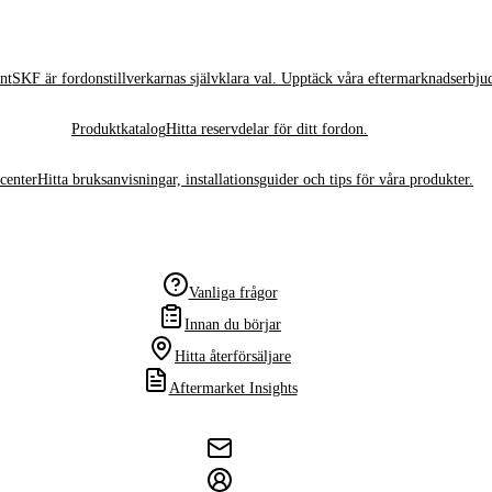
nt
SKF är fordonstillverkarnas självklara val. Upptäck våra eftermarknadserbju
Produktkatalog
Hitta reservdelar för ditt fordon.
center
Hitta bruksanvisningar, installationsguider och tips för våra produkter.
Vanliga frågor
Innan du börjar
Hitta återförsäljare
Aftermarket Insights