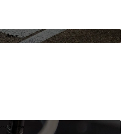
ekniker testas.
ör ditt fordon.