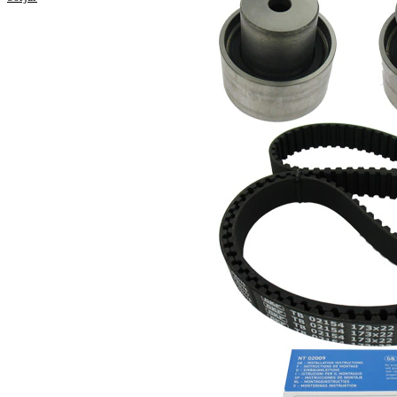
Egenskap
Värde
Tandantal
173
Färg
svart
med
Remmar
rundad
tandprofil
Bandbredd
22 mm
Produktlista
Artikelnamn
Artikelnummer
Antal
Spännrulle,
1
VKM 12153
tandrem
Styrrulle,
1
VKM 22153
kuggrem
Kuggrem
SKF04037
1