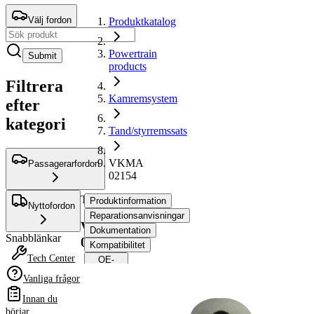
Välj fordon
Produktkatalog
Powertrain
Submit
products
Filtrera
Kamremsystem
efter
kategori
Tand/styrremssats
VKMA
Passagerarfordon
02154
Tand/styrremssats
Produktinformation
Nyttofordon
Reparationsanvisningar
VKMA
Dokumentation
Snabblänkar
02154
Kompatibilitet
Tech Center
OE-
nummer
Vanliga frågor
Innan du
Produktinformation
börjar