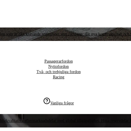
llen som är lika krävande testmiljöer som racingen, där nya konstruktioner och t
Passagerarfordon
Nyttofordon
Två- och trehjuliga fordon
Racing
Vanliga frågor
högkvalitativa eftermarknadsdelar med global tillgänglighet. Hitta reservdelar f