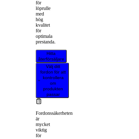
för
löprulle
med
hög
kvalitet
för
optimala
prestanda.
Hitta
återförsäljare
Välj ditt
fordon för att
kontrollera
om
produkten
passar
Fordonssäkerheten
är
mycket
viktig
för