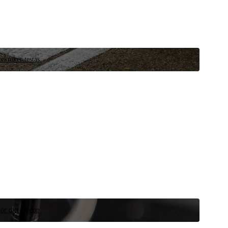
ekniker testas.
ör ditt fordon.