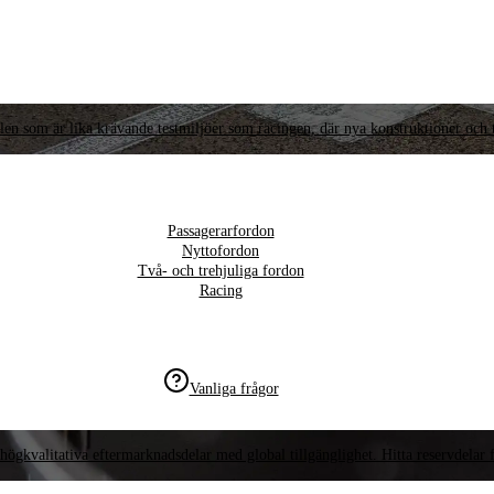
llen som är lika krävande testmiljöer som racingen, där nya konstruktioner och t
Passagerarfordon
Nyttofordon
Två- och trehjuliga fordon
Racing
Vanliga frågor
högkvalitativa eftermarknadsdelar med global tillgänglighet. Hitta reservdelar f