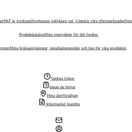
nt
SKF är fordonstillverkarnas självklara val. Upptäck våra eftermarknadserbju
Produktkatalog
Hitta reservdelar för ditt fordon.
center
Hitta bruksanvisningar, installationsguider och tips för våra produkter.
Vanliga frågor
Innan du börjar
Hitta återförsäljare
Aftermarket Insights