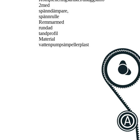
2
med
spänndämpare,
spännrulle
Remmar
med
rundad
tandprofil
Material
vattenpumpsimpeller
plast