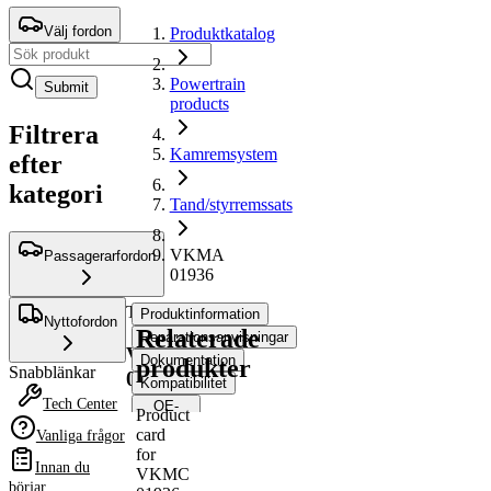
Välj fordon
Produktkatalog
Powertrain
Submit
products
Filtrera
Kamremsystem
efter
kategori
Tand/styrremssats
VKMA
Passagerarfordon
01936
Tand/styrremssats
Produktinformation
Nyttofordon
Relaterade
Reparationsanvisningar
VKMA
Dokumentation
produkter
Snabblänkar
01936
Kompatibilitet
Tech Center
OE-
Product
nummer
card
Vanliga frågor
for
Innan du
VKMC
Produktinformation
börjar