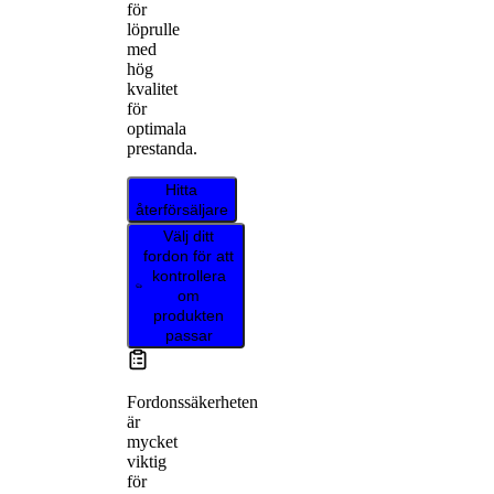
för
löprulle
med
hög
kvalitet
för
optimala
prestanda.
Hitta
återförsäljare
Välj ditt
fordon för att
kontrollera
om
produkten
passar
Fordonssäkerheten
är
mycket
viktig
för