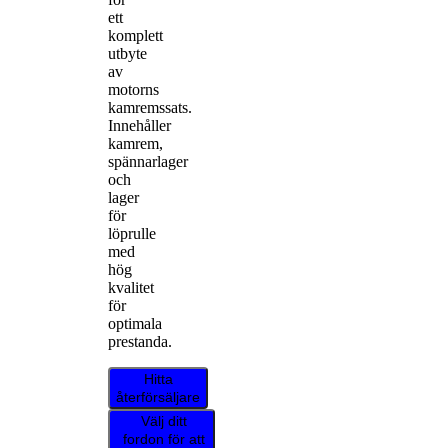
ett
komplett
utbyte
av
motorns
kamremssats.
Innehåller
kamrem,
spännarlager
och
lager
för
löprulle
med
hög
kvalitet
för
optimala
prestanda.
Hitta
återförsäljare
Välj ditt
fordon för att