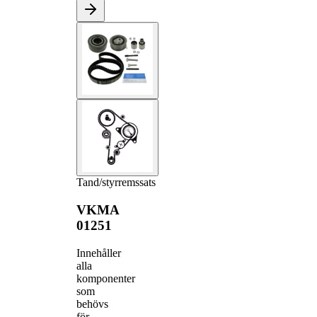
Tand/styrremssats
VKMA
01251
Innehåller
alla
komponenter
som
behövs
för