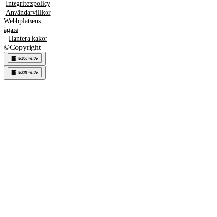
Integritetspolicy
Användarvillkor
Webbplatsens
ägare
Hantera kakor
©
Copyright