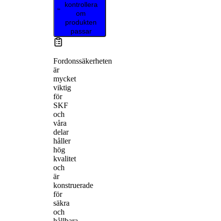
kontrollera
om
produkten
passar
Fordonssäkerheten
är
mycket
viktig
för
SKF
och
våra
delar
håller
hög
kvalitet
och
är
konstruerade
för
säkra
och
hållbara